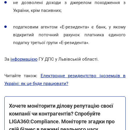
не дозволені доходи з джерелом походження з
України, крім пасивних;
податковим агентом «Е-резидента» є банк, у якому
відкритий поточний рахунок платника єдиного
податку третьої групи «Е-резидента».
За
інформацією
ГУ ДПС у Львівській області.
Читайте також:
Електронне резидентство іноземців в
Україні: як це буде працювати?
Хочете моніторити ділову репутацію своєї
компанії чи контрагентів? Спробуйте
LIGA360:Compliance. Моніторте згадки про
свій бізнес в режимі реального часу,