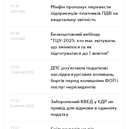
10.35
Мінфін пропонує перевести
Сьогодні
підприємців-платників ПДВ на
квартальну звітність
09.46
Безкоштовний вебінар
Сьогодні
"ТЦУ-2025: хто має звітувати,
що змінилося та як
підготуватися до 1 жовтня"
12.09
ДПС роз'яснила податкові
7 серпня 2026
наслідки курсових коливань,
боргів перед колишніми ФОП і
послуг нерезидентів
17.07
Заборонений КВЕД у ЄДР не
6 серпня 2026
привід для відмови в єдиному
податку
15.07
Скільки разів на рік