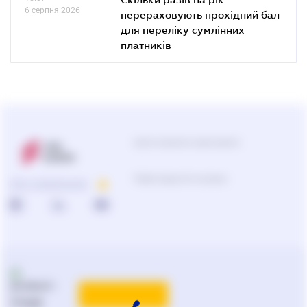
6 серпня 2026
перераховують прохідний бал
для переліку сумлінних
платників
Центр підтримки користувачів
0-800-210-103
ПРО КОМПАНІЮ
Підбір продуктів та рішень
0-800-210-102
Реклама та PR
на
ligazakon.net