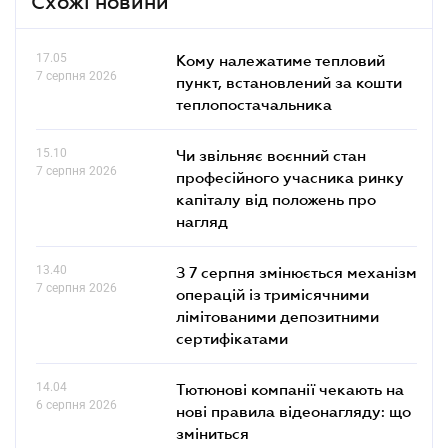
Схожі новини
17.05
Кому належатиме тепловий
7 серпня 2026
пункт, встановлений за кошти
теплопостачальника
15.10
Чи звільняє воєнний стан
7 серпня 2026
професійного учасника ринку
капіталу від положень про
нагляд
13.40
З 7 серпня змінюється механізм
7 серпня 2026
операцій із тримісячними
лімітованими депозитними
сертифікатами
14.04
Тютюнові компанії чекають на
6 серпня 2026
нові правила відеонагляду: що
зміниться