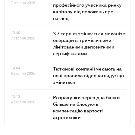
7 серпня 2026
професійного учасника ринку
капіталу від положень про
нагляд
13.40
З 7 серпня змінюється механізм
7 серпня 2026
операцій із тримісячними
лімітованими депозитними
сертифікатами
14.04
Тютюнові компанії чекають на
6 серпня 2026
нові правила відеонагляду: що
зміниться
13.13
Розрахунки через два банки
6 серпня 2026
більше не блокують
компенсацію вартості
агротехніки