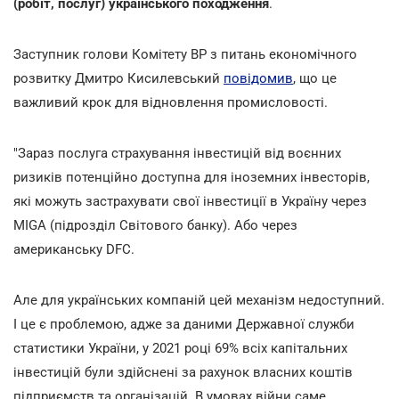
(робіт, послуг) українського походження
.
Заступник голови Комітету ВР з питань економічного
розвитку Дмитро Кисилевський
повідомив
, що це
важливий крок для відновлення промисловості.
"Зараз послуга страхування інвестицій від воєнних
ризиків потенційно доступна для іноземних інвесторів,
які можуть застрахувати свої інвестиції в Україну через
MIGA (підрозділ Світового банку). Або через
американську DFC.
Але для українських компаній цей механізм недоступний.
І це є проблемою, адже за даними Державної служби
статистики України, у 2021 році 69% всіх капітальних
інвестицій були здійснені за рахунок власних коштів
підприємств та організацій. В умовах війни саме