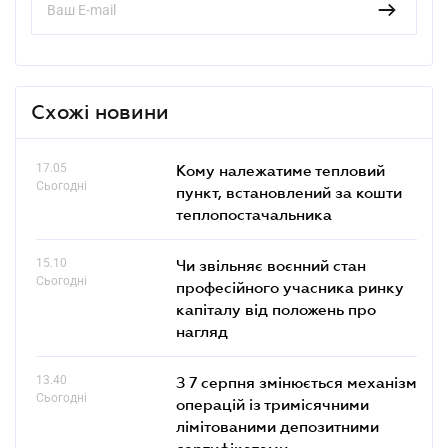
Схожі новини
17.05
Кому належатиме тепловий
Сьогодні
пункт, встановлений за кошти
теплопостачальника
15.10
Чи звільняє воєнний стан
Сьогодні
професійного учасника ринку
капіталу від положень про
нагляд
13.40
З 7 серпня змінюється механізм
Сьогодні
операцій із тримісячними
лімітованими депозитними
сертифікатами