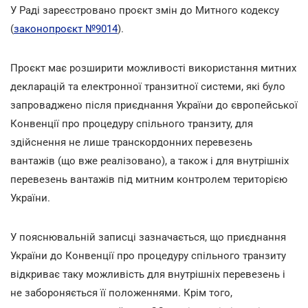
У Раді зареєстровано проєкт змін до Митного кодексу
(
законопроєкт №9014
).
Проєкт має розширити можливості використання митних
декларацій та електронної транзитної системи, які було
запроваджено після приєднання України до європейської
Конвенції про процедуру спільного транзиту, для
здійснення не лише транскордонних перевезень
вантажів (що вже реалізовано), а також і для внутрішніх
перевезень вантажів під митним контролем територією
України.
У пояснювальній записці зазначається, що приєднання
України до Конвенції про процедуру спільного транзиту
відкриває таку можливість для внутрішніх перевезень і
не забороняється її положеннями. Крім того,