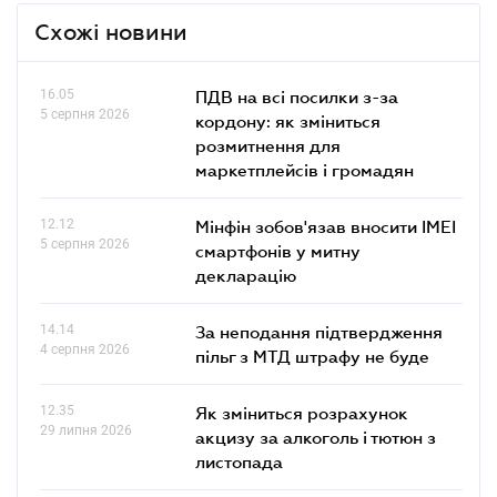
Схожі новини
16.05
ПДВ на всі посилки з-за
5 серпня 2026
кордону: як зміниться
розмитнення для
маркетплейсів і громадян
12.12
Мінфін зобов'язав вносити IMEI
5 серпня 2026
смартфонів у митну
декларацію
14.14
За неподання підтвердження
4 серпня 2026
пільг з МТД штрафу не буде
12.35
Як зміниться розрахунок
29 липня 2026
акцизу за алкоголь і тютюн з
листопада