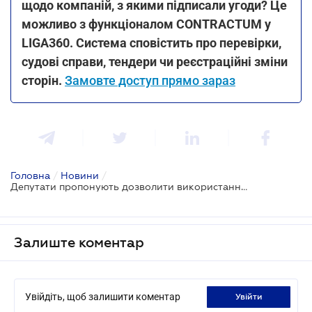
щодо компаній, з якими підписали угоди? Це
можливо з функціоналом CONTRACTUM у
LIGA360. Система сповістить про перевірки,
судові справи, тендери чи реєстраційні зміни
сторін.
Замовте доступ прямо зараз
Головна
/
Новини
/
Депутати пропонують дозволити використання електронної транзитної системи для внутрішніх перевезень
Залиште коментар
Увійдіть, щоб залишити коментар
увійти