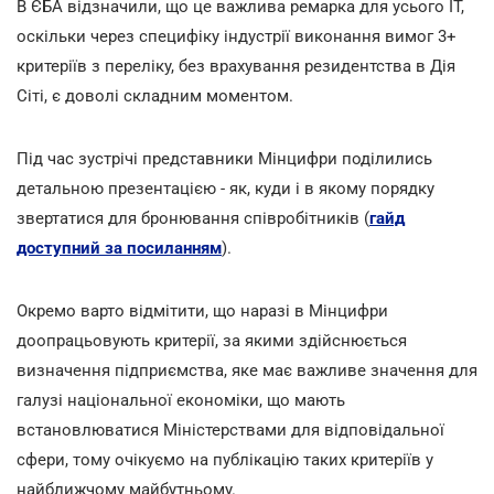
В ЄБА відзначили, що це важлива ремарка для усього ІТ,
оскільки через специфіку індустрії виконання вимог 3+
критеріїв з переліку, без врахування резидентства в Дія
Сіті, є доволі складним моментом.
Під час зустрічі представники Мінцифри поділились
детальною презентацією - як, куди і в якому порядку
звертатися для бронювання співробітників (
гайд
доступний за посиланням
).
Окремо варто відмітити, що наразі в Мінцифри
доопрацьовують критерії, за якими здійснюється
визначення підприємства, яке має важливе значення для
галузі національної економіки, що мають
встановлюватися Міністерствами для відповідальної
сфери, тому очікуємо на публікацію таких критеріїв у
найближчому майбутньому.