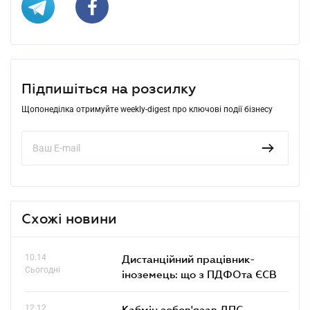
Підпишіться на розсилку
Щопонеділка отримуйте weekly-digest про ключові події бізнесу
Схожі новини
10.14
Дистанційний працівник-
Сьогодні
іноземець: що з ПДФОта ЄСВ
12.12
Кабмін зобов'язав ДПС