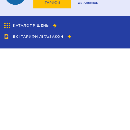
ТАРИФИ
ДЕТАЛЬНІШЕ
КАТАЛОГ РІШЕНЬ
ВСІ ТАРИФИ ЛІГА:ЗАКОН
Співробітництво
Агенти
Дилери
Політика конфіденційності
Умови використання сайту
Реклама
Блог
Новини компанії
Керівництва