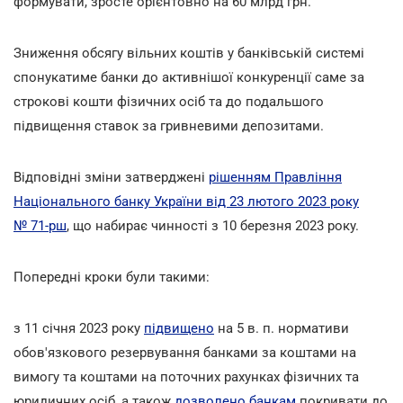
формувати, зросте орієнтовно на 60 млрд грн.
Зниження обсягу вільних коштів у банківській системі
спонукатиме банки до активнішої конкуренції саме за
строкові кошти фізичних осіб та до подальшого
підвищення ставок за гривневими депозитами.
Відповідні зміни затверджені
рішенням Правління
Національного банку України від 23 лютого 2023 року
№ 71-рш
, що набирає чинності з 10 березня 2023 року.
Попередні кроки були такими:
з 11 січня 2023 року
підвищено
на 5 в. п. нормативи
обов'язкового резервування банками за коштами на
вимогу та коштами на поточних рахунках фізичних та
юридичних осіб, а також
дозволено банкам
покривати до