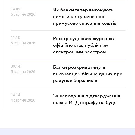
14.09
Як банки тепер виконують
5 серпня 2026
вимоги стягувачів про
примусове списання коштів
11.10
Реєстр суднових журналів
5 серпня 2026
офіційно став публічним
електронним реєстром
09.14
Банки розкриватимуть
5 серпня 2026
виконавцям більше даних про
рахунки боржників
14.14
За неподання підтвердження
4 серпня 2026
пільг з МТД штрафу не буде