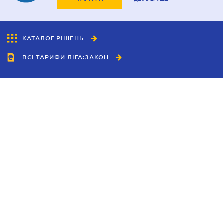
КАТАЛОГ РІШЕНЬ
ВСІ ТАРИФИ ЛІГА:ЗАКОН
Співробітництво
Агенти
Дилери
Політика конфіденційності
Умови використання сайту
Реклама
Блог
Новини компанії
Керівництва