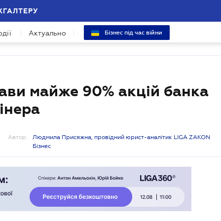
ХГАЛТЕРУ
одії
Актуально
Бізнес під час війни
жави майже 90% акцій банка
Гінера
Автор:
Людмила Присяжна, провідний юрист-аналітик LIGA ZAKON
Бізнес