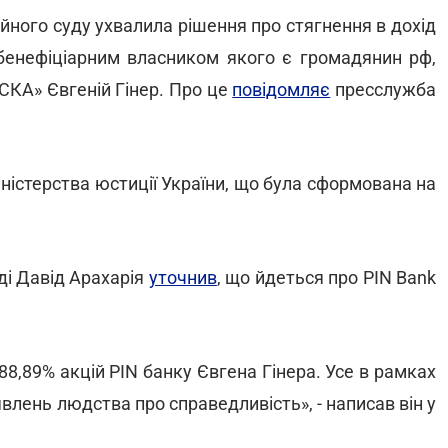
йного суду ухвалила рішення про стягнення в дохід
 бенефіціарним власником якого є громадянин рф,
СКА» Євгеній Гінер. Про це
повідомляє
пресслужба
ністерства юстиції України, що була сформована на
ді Давід Арахарія
уточнив
, що йдеться про PIN Bank
8,89% акцій PIN банку Євгена Гінера. Усе в рамках
влень людства про справедливість», - написав він у