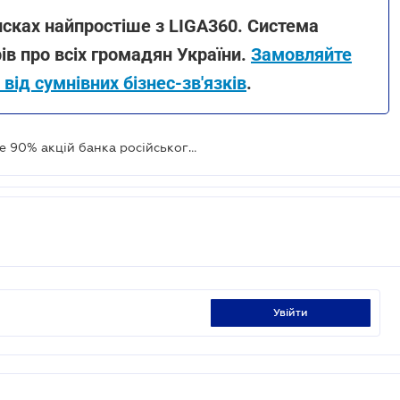
писках найпростіше з LIGA360. Система
в про всіх громадян України.
Замовляйте
від сумнівних бізнес-зв'язків
.
Суд стягнув у дохід держави майже 90% акцій банка російського бізнесмена Гінера
увійти