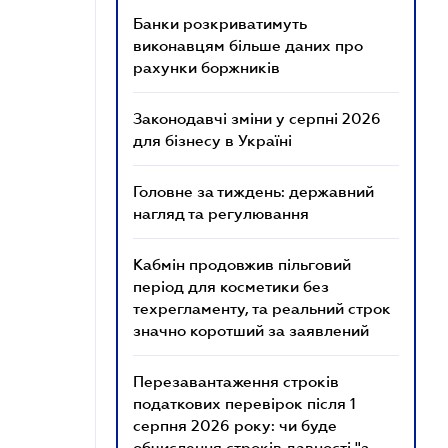
Банки розкриватимуть
виконавцям більше даних про
рахунки боржників
Законодавчі зміни у серпні 2026
для бізнесу в Україні
Головне за тиждень: державний
нагляд та регулювання
Кабмін продовжив пільговий
період для косметики без
техрегламенту, та реальний строк
значно коротший за заявлений
Перезавантаження строків
податкових перевірок після 1
серпня 2026 року: чи буде
обчислення строків давності "з