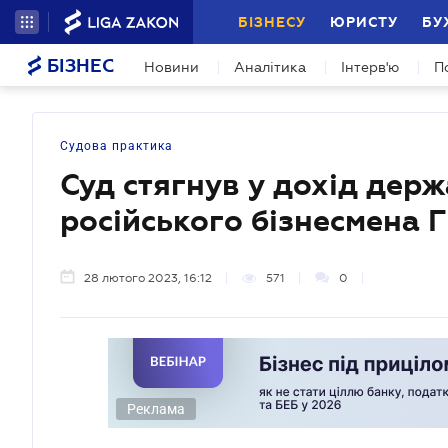
БІЗНЕСУ
ЮРИСТУ
БУ
БІЗНЕС
Новини
Аналітика
Інтерв'ю
П
Судова практика
Суд стягнув у дохід дер
російського бізнесмена 
28 лютого 2023, 16:12
571
0
Реклама