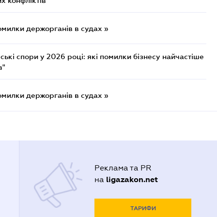
х конфліктів"
омилки держорганів в судах »
ькі спори у 2026 році: які помилки бізнесу найчастіше
в"
омилки держорганів в судах »
Реклама та PR
ligazakon.net
на
ТАРИФИ