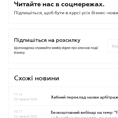
Читайте нас в соцмережах.
Підпишіться, щоб бути в курсі усіх бізнес-нови
Підпишіться на розсилку
Щопонеділка отримуйте weekly-digest про ключові події
бізнесу
Схожі новини
17.14
Хибний переклад назви арбітражн
26 червня 2026
10.17
Безкоштовний вебінар на тему: "Г
23 червня 2026