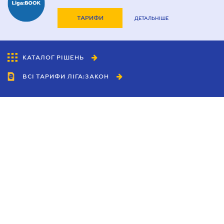
ТАРИФИ
ДЕТАЛЬНІШЕ
КАТАЛОГ РІШЕНЬ
ВСІ ТАРИФИ ЛІГА:ЗАКОН
Співробітництво
Агенти
Дилери
Політика конфіденційності
Умови використання сайту
Реклама
Блог
Новини компанії