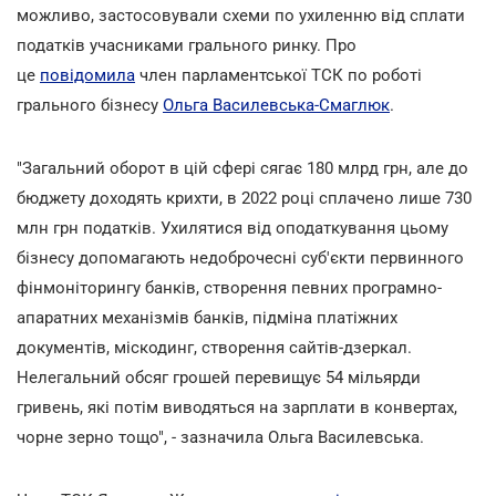
можливо, застосовували схеми по ухиленню від сплати
податків учасниками грального ринку. Про
це
повідомила
член парламентської ТСК по роботі
грального бізнесу
Ольга Василевська-Смаглюк
.
"Загальний оборот в цій сфері сягає 180 млрд грн, але до
бюджету доходять крихти, в 2022 році сплачено лише 730
млн грн податків. Ухилятися від оподаткування цьому
бізнесу допомагають недоброчесні суб'єкти первинного
фінмоніторингу банків, створення певних програмно-
апаратних механізмів банків, підміна платіжних
документів, міскодинг, створення сайтів-дзеркал.
Нелегальний обсяг грошей перевищує 54 мільярди
гривень, які потім виводяться на зарплати в конвертах,
чорне зерно тощо", - зазначила Ольга Василевська.