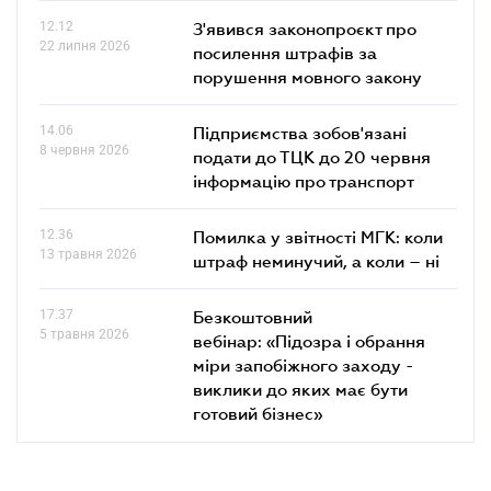
12.12
З'явився законопроєкт про
22 липня 2026
посилення штрафів за
порушення мовного закону
14.06
Підприємства зобов'язані
8 червня 2026
подати до ТЦК до 20 червня
інформацію про транспорт
12.36
Помилка у звітності МГК: коли
13 травня 2026
штраф неминучий, а коли – ні
17.37
Безкоштовний
5 травня 2026
вебінар: «Підозра і обрання
міри запобіжного заходу -
виклики до яких має бути
готовий бізнес»