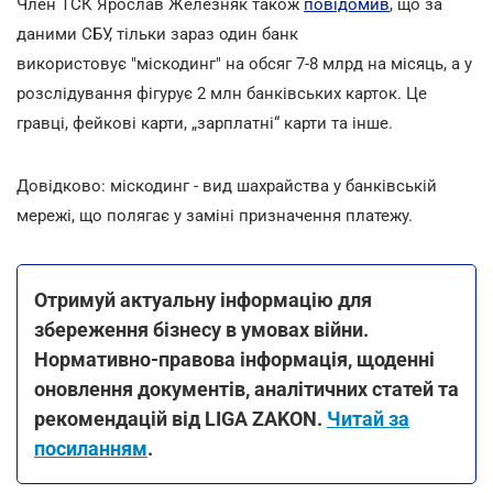
Член ТСК Ярослав Железняк також
повідомив
, що за
даними СБУ, тільки зараз один банк
використовує "міскодинг" на обсяг 7-8 млрд на місяць, а у
розслідування фігурує 2 млн банківських карток. Це
гравці, фейкові карти, „зарплатні“ карти та інше.
Довідково: міскодинг - вид шахрайства у банківській
мережі, що полягає у заміні призначення платежу.
Отримуй актуальну інформацію для
збереження бізнесу в умовах війни.
Нормативно-правова інформація, щоденні
оновлення документів, аналітичних статей та
рекомендацій від LIGA ZAKON.
Читай за
посиланням
.