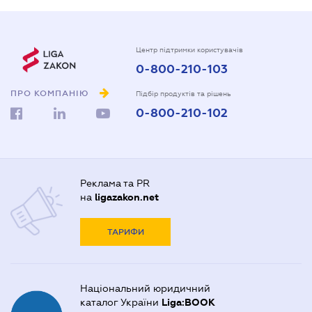
Центр підтримки користувачів
0-800-210-103
ПРО КОМПАНІЮ
Підбір продуктів та рішень
0-800-210-102
Реклама та PR
на
ligazakon.net
ТАРИФИ
Національний юридичний
каталог України
Liga:BOOK