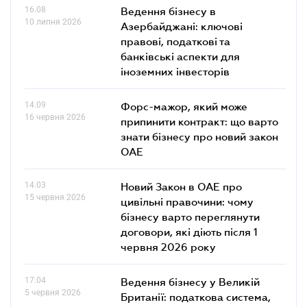
16.08
Ведення бізнесу в
10 липня 2026
Азербайджані: ключові
правові, податкові та
банківські аcпекти для
іноземних інвесторів
14.09
Форс-мажор, який може
16 червня 2026
припинити контракт: що варто
знати бізнесу про новий закон
ОАЕ
14.03
Новий Закон в ОАЕ про
15 червня 2026
цивільні правочини: чому
бізнесу варто переглянути
договори, які діють після 1
червня 2026 року
17.04
Ведення бізнесу у Великій
5 червня 2026
Британії: податкова система,