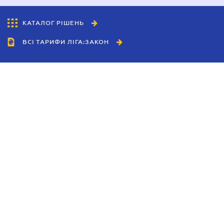
КАТАЛОГ РІШЕНЬ
ВСІ ТАРИФИ ЛІГА:ЗАКОН
Співробітництво
Агенти
Дилери
Політика конфіденційності
Умови використання сайту
Реклама
Блог
Новини компанії
Керівництва
Каталоги компаній