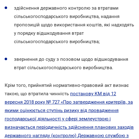
здійснення державного контролю за втратами
сільськогосподарського виробництва, надання
пропозицій щодо використання коштів, які надходять
у порядку відшкодування втрат
сільськогосподарського виробництва;
звернення до суду з позовом щодо відшкодування
втрат сільськогосподарського виробництва.
Крім того, прийнятий нормативно-правовий акт визнає
такою, що втратила чинність
постанову КМ від 12
вересня 2018 року № 727 «Про затвердження критеріїв, за
якими оцінюється ступінь ризику від провадження
господарської діяльності у сфері землеустрою і
визначається періодичність здійснення планових заходів
державного нагляду (контролю) Державною службою з