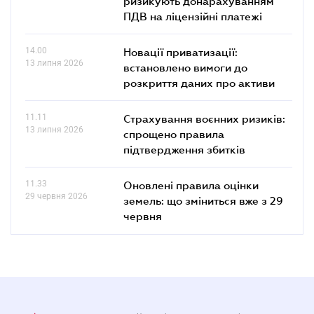
ризикують донарахуванням
ПДВ на ліцензійні платежі
14.00
Новації приватизації:
13 липня 2026
встановлено вимоги до
розкриття даних про активи
11.11
Страхування воєнних ризиків:
13 липня 2026
спрощено правила
підтвердження збитків
11.33
Оновлені правила оцінки
29 червня 2026
земель: що зміниться вже з 29
червня