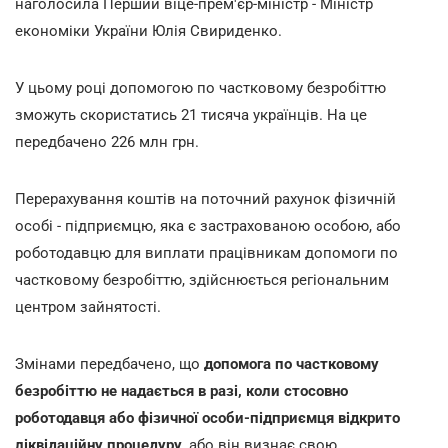
наголосила Перший віце-прем'єр-міністр - Міністр
економіки України Юлія Свириденко.
У цьому році допомогою по частковому безробіттю
зможуть скористатись 21 тисяча українців. На це
передбачено 226 млн грн.
Перерахування коштів на поточний рахунок фізичній
особі - підприємцю, яка є застрахованою особою, або
роботодавцю для виплати працівникам допомоги по
частковому безробіттю, здійснюється регіональним
центром зайнятості.
Змінами передбачено, що
допомога по частковому
безробіттю не надається в разі, коли стосовно
роботодавця або фізичної особи-підприємця відкрито
ліквідаційну процедуру
, або він визнає свою