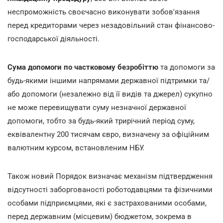
неспроможність своєчасно виконувати зобов'язання
перед кредиторами через незадовільний стан фінансово-
господарської діяльності.
Сума допомоги по частковому безробіттю
та допомоги за
будь-якими іншими напрямами державної підтримки та/
або допомоги (незалежно від її видів та джерел) сукупно
не може перевищувати суму незначної державної
допомоги, тобто за будь-який трирічний період суму,
еквівалентну 200 тисячам євро, визначену за офіційним
валютним курсом, встановленим НБУ.
Також новий Порядок визначає механізм підтвердження
відсутності заборгованості роботодавцями та фізичними
особами підприємцями, які є застрахованими особами,
перед державним (місцевим) бюджетом, зокрема в