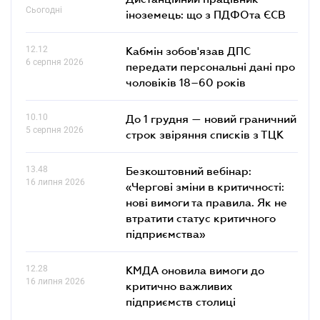
Сьогодні
іноземець: що з ПДФОта ЄСВ
12.12
Кабмін зобов'язав ДПС
6 серпня 2026
передати персональні дані про
чоловіків 18–60 років
10.10
До 1 грудня — новий граничний
5 серпня 2026
строк звіряння списків з ТЦК
13.48
Безкоштовний вебінар:
16 липня 2026
«Чергові зміни в критичності:
нові вимоги та правила. Як не
втратити статус критичного
підприємства»
12.28
КМДА оновила вимоги до
16 липня 2026
критично важливих
підприємств столиці