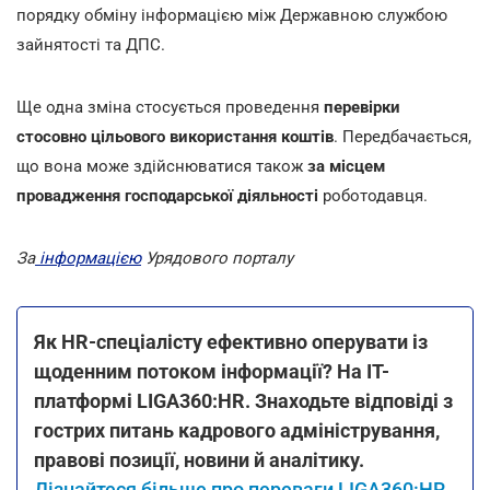
порядку обміну інформацією між Державною службою
зайнятості та ДПС.
Ще одна зміна стосується проведення
перевірки
стосовно цільового використання коштів
. Передбачається,
що вона може здійснюватися також
за місцем
провадження господарської діяльності
роботодавця.
За
інформацією
Урядового порталу
Як HR-спеціалісту ефективно оперувати із
щоденним потоком інформації? На ІТ-
платформі LIGA360:HR. Знаходьте відповіді з
гострих питань кадрового адміністрування,
правові позиції, новини й аналітику.
Дізнайтеся більше про переваги LIGA360:HR