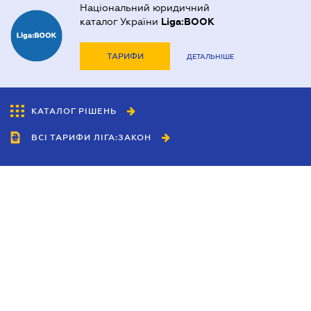
Національний юридичний
каталог України
Liga:BOOK
ТАРИФИ
ДЕТАЛЬНІШЕ
КАТАЛОГ РІШЕНЬ
ВСІ ТАРИФИ ЛІГА:ЗАКОН
Співробітництво
Агенти
Дилери
Політика конфіденційності
Умови використання сайту
Реклама
Блог