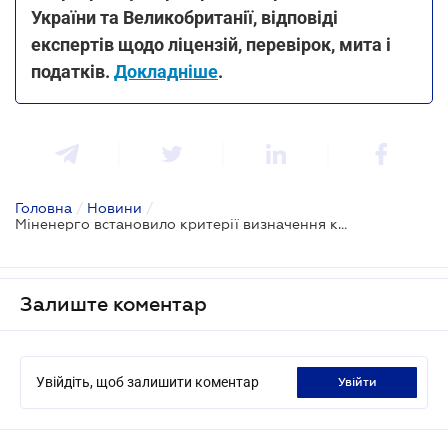
України та Великобританії, відповіді
експертів щодо ліцензій, перевірок, мита і
податків.
Докладніше
.
Головна
/
Новини
/
Міненерго встановило критерії визначення критично важливих підприємств для бронювання працівників
Залиште коментар
Увійдіть, щоб залишити коментар
увійти