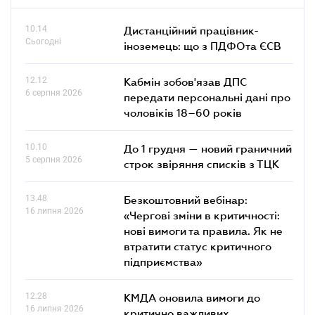
10.14
Дистанційний працівник-
Сьогодні
іноземець: що з ПДФОта ЄСВ
12.12
Кабмін зобов'язав ДПС
6 серпня 2026
передати персональні дані про
чоловіків 18–60 років
10.10
До 1 грудня — новий граничний
5 серпня 2026
строк звіряння списків з ТЦК
13.48
Безкоштовний вебінар:
16 липня 2026
«Чергові зміни в критичності:
нові вимоги та правила. Як не
втратити статус критичного
підприємства»
12.28
КМДА оновила вимоги до
16 липня 2026
критично важливих