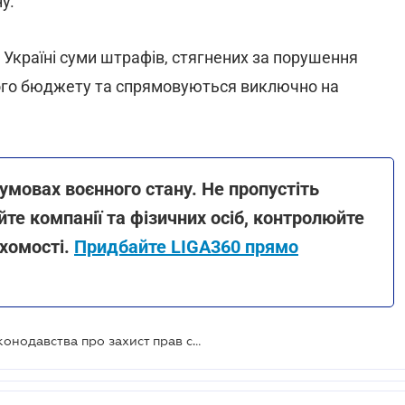
у.
 Україні суми штрафів, стягнених за порушення
ого бюджету та спрямовуються виключно на
 умовах воєнного стану. Не пропустіть
те компанії та фізичних осіб, контролюйте
ухомості.
Придбайте LIGA360 прямо
Відповідальність за порушення законодавства про захист прав споживачів пропонують посилити