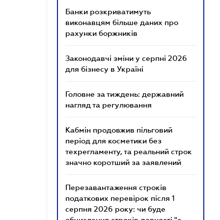
Банки розкриватимуть
виконавцям більше даних про
рахунки боржників
Законодавчі зміни у серпні 2026
для бізнесу в Україні
Головне за тиждень: державний
нагляд та регулювання
Кабмін продовжив пільговий
період для косметики без
техрегламенту, та реальний строк
значно коротший за заявлений
Перезавантаження строків
податкових перевірок після 1
серпня 2026 року: чи буде
обчислення строків давності "з