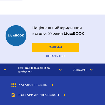
Національний юридичний
Liga:BOOK
каталог України
ТАРИФИ
ДЕТАЛЬНІШЕ
Періодичні видання та
Академія
довідники
ЮРИСТ&ЗАКОН
АКАДЕМІЯ ЛІГА:ЗАКОН
КАТАЛОГ РІШЕНЬ
БУХГАЛТЕР&ЗАКОН
ВСІ ТАРИФИ ЛІГА:ЗАКОН
ВІСНИК МСФЗ
ІНТЕРБУХ