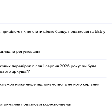
 прицілом: як не стати ціллю банку, податкової та БЕБ у
нагляд та регулювання
ових перевірок після 1 серпня 2026 року: чи буде
истого аркуша"?
служби може лише підприємство, а не його керівник
еотримання податкової кореспонденції