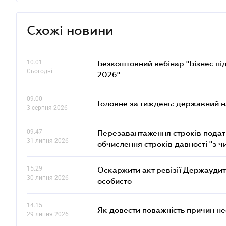
Схожі новини
10.01
Безкоштовний вебінар "Бізнес під
Сьогодні
2026"
09.00
Головне за тиждень: державний 
3 серпня 2026
09.47
Перезавантаження строків податк
31 липня 2026
обчислення строків давності "з ч
15.29
Оскаржити акт ревізії Держаудит
30 липня 2026
особисто
14.15
Як довести поважність причин н
29 липня 2026