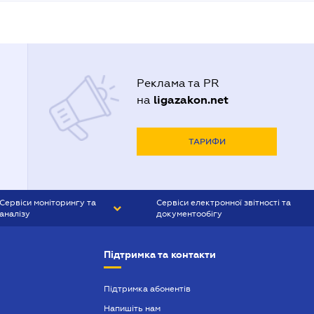
Реклама та PR
ligazakon.net
на
ТАРИФИ
Сервіси моніторингу та
Сервіси електронної звітності та
аналізу
документообігу
CONTR AGENT
Liga:REPORT
Підтримка та контакти
SMS-МАЯК
VERDICTUM
Підтримка абонентів
Напишіть нам
SEMANTRUM