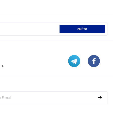
увійти
н.