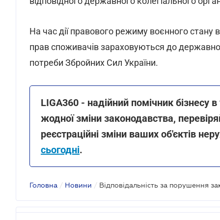
відповідного державного колегіального орган
На час дії правового режиму воєнного стану в
прав споживачів зараховуються до державн
потреби Збройних Сил України.
LIGA360 - надійний помічник бізнесу в
жодної зміни законодавства, перевіряй
реєстраційні зміни ваших об'єктів нер
сьогодні
.
Головна
/
Новини
/