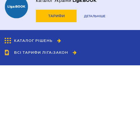
каталог України
Liga:BOOK
ТАРИФИ
ДЕТАЛЬНІШЕ
КАТАЛОГ РІШЕНЬ
ВСІ ТАРИФИ ЛІГА:ЗАКОН
Співробітництво
Агенти
Дилери
Політика конфіденційності
Умови використання сайту
Реклама
Блог