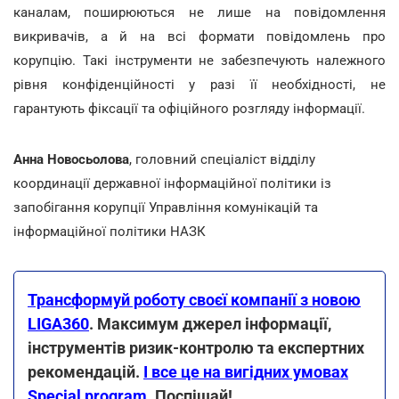
каналам, поширюються не лише на повідомлення
викривачів, а й на всі формати повідомлень про
корупцію. Такі інструменти не забезпечують належного
рівня конфіденційності у разі її необхідності, не
гарантують фіксації та офіційного розгляду інформації.
Анна Новосьолова
, головний спеціаліст відділу
координації державної інформаційної політики із
запобігання корупції Управління комунікацій та
інформаційної політики НАЗК
Трансформуй роботу своєї компанії з новою
LIGA360
. Максимум джерел інформації,
інструментів ризик-контролю та експертних
рекомендацій.
І все це на вигідних умовах
Special program
. Поспішай!