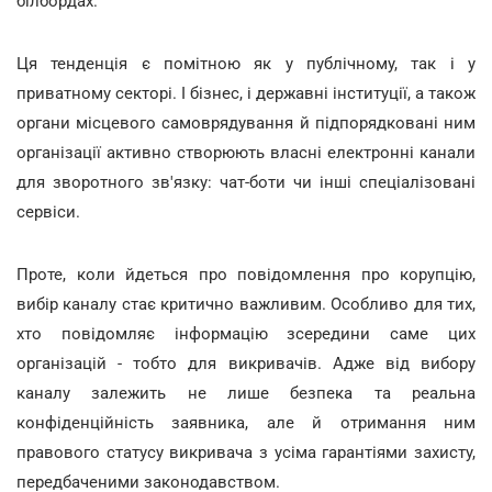
білбордах.
Ця тенденція є помітною як у публічному, так і у
приватному секторі. І бізнес, і державні інституції, а також
органи місцевого самоврядування й підпорядковані ним
організації активно створюють власні електронні канали
для зворотного зв'язку: чат-боти чи інші спеціалізовані
сервіси.
Проте, коли йдеться про повідомлення про корупцію,
вибір каналу стає критично важливим. Особливо для тих,
хто повідомляє інформацію зсередини саме цих
організацій - тобто для викривачів. Адже від вибору
каналу залежить не лише безпека та реальна
конфіденційність заявника, але й отримання ним
правового статусу викривача з усіма гарантіями захисту,
передбаченими законодавством.