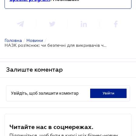
Головна
/
Новини
/
НАЗК роз'яснює: чи безпечні для викривачів чат-боти для повідомлень про корупцію
Залиште коментар
Увійдіть, щоб залишити коментар
увійти
Читайте нас в соцмережах.
Підпишіться, щоб бути в курсі усіх бізнес-новин.