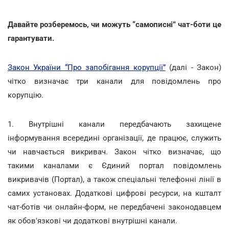
Давайте розберемось, чи можуть “самописні” чат-боти це
гарантувати.
Закон України “Про запобігання корупції”
(далі - Закон)
чітко визначає три канали для повідомлень про
корупцію.
1. Внутрішні канали передбачають захищене
інформування всередині організації, де працює, служить
чи навчається викривач. Закон чітко визначає, що
такими каналами є Єдиний портал повідомлень
викривачів (Портал), а також спеціальні телефонні лінії в
самих установах. Додаткові цифрові ресурси, на кшталт
чат-ботів чи онлайн-форм, не передбачені законодавцем
як обов'язкові чи додаткові внутрішні канали.