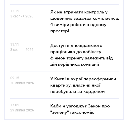
13.15
Як не втрачати контроль у
3 серпня 2026
щоденних задачах комплаєнса:
4 виміри роботи в одному
просторі
11.11
Доступ відповідального
3 серпня 2026
працівника до кабінету
фінмоніторингу залежить від
дій керівника компанії
09.15
У Києві шахраї переоформили
30 липня 2026
квартиру, власник якої
перебувала за кордоном
17.05
Кабмін узгоджує Закон про
29 липня 2026
"зелену" таксономію