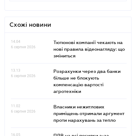
Схожі новини
14.04
Тютюнові компанії чекають на
6 серпня 2026
нові правила відеонагляду: що
зміниться
13.13
Розрахунки через два банки
6 серпня 2026
більше не блокують
компенсацію вартості
агротехніки
11.02
Власники нежитлових
6 серпня 2026
приміщень отримали аргумент
проти нарахувань за тепло
16.05
ПДВ на всі посилки з-за