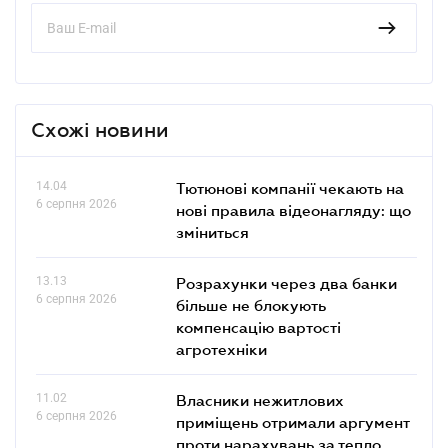
Схожі новини
14.04
Тютюнові компанії чекають на
6 серпня 2026
нові правила відеонагляду: що
зміниться
13.13
Розрахунки через два банки
6 серпня 2026
більше не блокують
компенсацію вартості
агротехніки
11.02
Власники нежитлових
6 серпня 2026
приміщень отримали аргумент
проти нарахувань за тепло