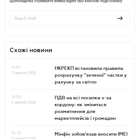
Щопонеділка отримуйте weekly-digest про ключові події бізнесу
Схожі новини
16.01
НКРЕКП встановила правила
7 серпня 2026
розрахунку "зеленої" частки у
рахунку за світло
16.05
ПДВ на всі посилки з-за
5 серпня 2026
кордону: як зміниться
розмитнення для
маркетплейсів і громадян
12.12
Мінфін зобов'язав вносити IMEI
5 серпня 2026