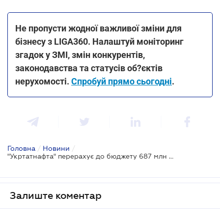
Не пропусти жодної важливої зміни для
бізнесу з LIGA360. Налаштуй моніторинг
згадок у ЗМІ, змін конкурентів,
законодавства та статусів об?єктів
нерухомості.
Спробуй прямо сьогодні
.
Головна
/
Новини
/
"Укртатнафта" перерахує до бюджету 687 млн грн. податків, які не сплатили колишні власники
Залиште коментар