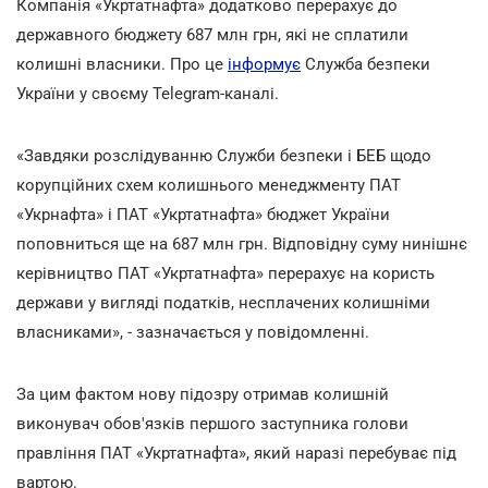
Компанія «Укртатнафта» додатково перерахує до
державного бюджету 687 млн грн, які не сплатили
колишні власники. Про це
інформує
Служба безпеки
України у своєму Telegram-каналі.
«Завдяки розслідуванню Служби безпеки і БЕБ щодо
корупційних схем колишнього менеджменту ПАТ
«Укрнафта» і ПАТ «Укртатнафта» бюджет України
поповниться ще на 687 млн грн. Відповідну суму нинішнє
керівництво ПАТ «Укртатнафта» перерахує на користь
держави у вигляді податків, несплачених колишніми
власниками», - зазначається у повідомленні.
За цим фактом нову підозру отримав колишній
виконувач обов'язків першого заступника голови
правління ПАТ «Укртатнафта», який наразі перебуває під
вартою.