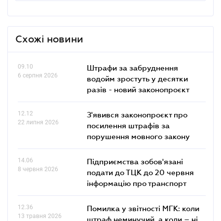
Схожі новини
09.10
Штрафи за забруднення
6 серпня 2026
водойм зростуть у десятки
разів - новий законопроєкт
12.12
З'явився законопроєкт про
22 липня 2026
посилення штрафів за
порушення мовного закону
14.06
Підприємства зобов'язані
8 червня 2026
подати до ТЦК до 20 червня
інформацію про транспорт
12.36
Помилка у звітності МГК: коли
13 травня 2026
штраф неминучий, а коли – ні