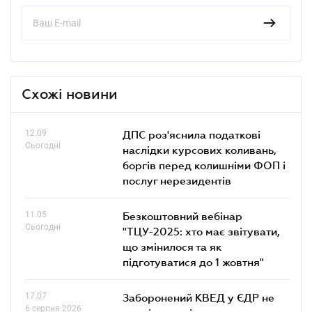
Схожі новини
12.09
ДПС роз'яснила податкові
Сьогодні
наслідки курсових коливань,
боргів перед колишніми ФОП і
послуг нерезидентів
11.05
Безкоштовний вебінар
Сьогодні
"ТЦУ-2025: хто має звітувати,
що змінилося та як
підготуватися до 1 жовтня"
17.07
Заборонений КВЕД у ЄДР не
6 серпня 2026