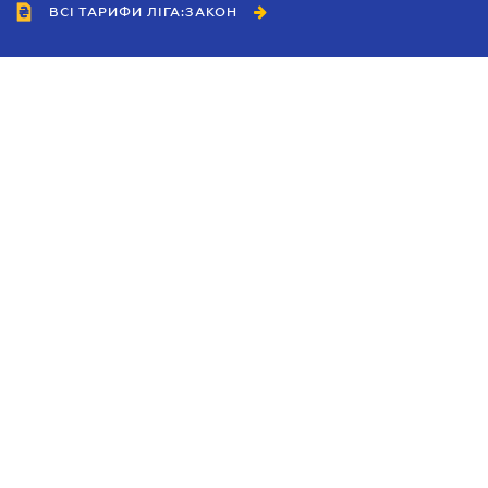
ВСІ ТАРИФИ ЛІГА:ЗАКОН
Співробітництво
Агенти
Дилери
Політика конфіденційності
Умови використання сайту
Реклама
Блог
Новини компанії
Керівництва
Каталоги компаній
Теми в центрі уваги
Підтримка та контакти