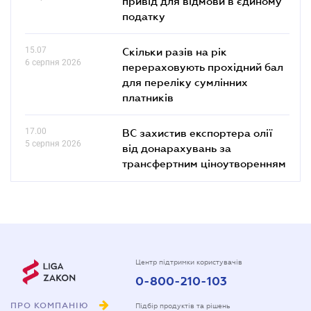
привід для відмови в єдиному
податку
15.07
Скільки разів на рік
6 серпня 2026
перераховують прохідний бал
для переліку сумлінних
платників
17.00
ВС захистив експортера олії
5 серпня 2026
від донарахувань за
трансфертним ціноутворенням
Центр підтримки користувачів
0-800-210-103
ПРО КОМПАНІЮ
Підбір продуктів та рішень