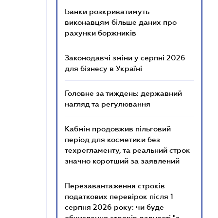
Банки розкриватимуть
виконавцям більше даних про
рахунки боржників
Законодавчі зміни у серпні 2026
для бізнесу в Україні
Головне за тиждень: державний
нагляд та регулювання
Кабмін продовжив пільговий
період для косметики без
техрегламенту, та реальний строк
значно коротший за заявлений
Перезавантаження строків
податкових перевірок після 1
серпня 2026 року: чи буде
обчислення строків давності "з