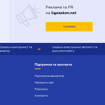
Реклама та PR
ligazakon.net
на
ТАРИФИ
Сервіси моніторингу та
Сервіси електронної звітності та
аналізу
документообігу
CONTR AGENT
Liga:REPORT
Підтримка та контакти
SMS-МАЯК
VERDICTUM
Підтримка абонентів
Напишіть нам
SEMANTRUM
Розсилки
SMS-МАЯК ІПОТЕКА
Контакти