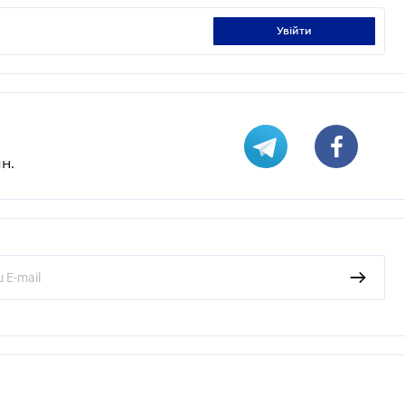
увійти
н.