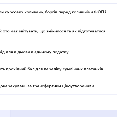
ки курсових коливань, боргів перед колишніми ФОП і
хто має звітувати, що змінилося та як підготуватися
ід для відмови в єдиному податку
ють прохідний бал для переліку сумлінних платників
 донарахувань за трансфертним ціноутворенням