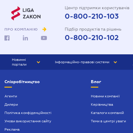
Центр підтримки користувачів
0-800-210-103
Підбір продуктів та рішень
ПРО КОМПАНІЮ
0-800-210-102
Новинні
Інформаційно-правові системи
портали
ЮРЛІГА
Право України
Співробітництво
Блог
БІЗНЕС
ГРАНД
БУХГАЛТЕР.ua
ПРАЙМ
Агенти
Новини компанії
Дилери
Керівництва
БУХГАЛТЕР ПРОФ
Політика конфіденційності
Каталоги компаній
ЮРИСТ ПРОФ
Умови використання сайту
Теми в центрі уваги
ЮРИСТ
Реклама