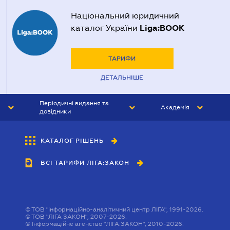
Національний юридичний
Liga:BOOK
каталог України
ТАРИФИ
ДЕТАЛЬНІШЕ
Періодичні видання та
Академія
довідники
ЮРИСТ&ЗАКОН
АКАДЕМІЯ ЛІГА:ЗАКОН
КАТАЛОГ РІШЕНЬ
БУХГАЛТЕР&ЗАКОН
ВСІ ТАРИФИ ЛІГА:ЗАКОН
ВІСНИК МСФЗ
ІНТЕРБУХ
ОСОБИСТИЙ ЕКСПЕРТ
©
ТОВ "інформаційно-аналітичний центр ЛІГА", 1991-2026.
©
ТОВ "ЛІГА ЗАКОН", 2007-2026.
©
Інформаційне агенство "ЛІГА:ЗАКОН", 2010-2026.