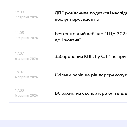
12.09
ДПС роз'яснила податкові наслід
7 серпня 2026
послуг нерезидентів
11.05
Безкоштовний вебінар "ТЦУ-2025: 
7 серпня 2026
до 1 жовтня"
17.07
Заборонений КВЕД у ЄДР не прив
6 серпня 2026
15.07
Скільки разів на рік перерахову
6 серпня 2026
17.00
ВС захистив експортера олії від
5 серпня 2026