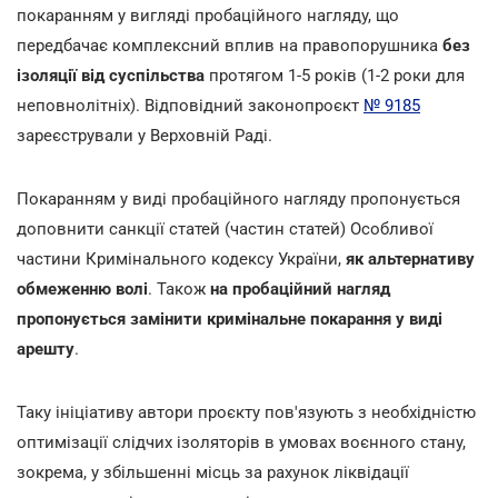
покаранням у вигляді пробаційного нагляду, що
передбачає комплексний вплив на правопорушника
без
ізоляції від суспільства
протягом 1-5 років (1-2 роки для
неповнолітніх). Відповідний законопроєкт
№ 9185
зареєстрували у Верховній Раді.
Покаранням у виді пробаційного нагляду пропонується
доповнити санкції статей (частин статей) Особливої
частини Кримінального кодексу України,
як альтернативу
обмеженню волі
. Також
на пробаційний нагляд
пропонується
замінити кримінальне покарання у виді
арешту
.
Таку ініціативу автори проєкту пов'язують з необхідністю
оптимізації слідчих ізоляторів в умовах воєнного стану,
зокрема, у збільшенні місць за рахунок ліквідації