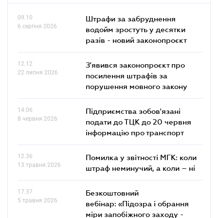
09.10
Штрафи за забруднення
6 серпня 2026
водойм зростуть у десятки
разів - новий законопроєкт
12.12
З'явився законопроєкт про
22 липня 2026
посилення штрафів за
порушення мовного закону
14.06
Підприємства зобов'язані
8 червня 2026
подати до ТЦК до 20 червня
інформацію про транспорт
12.36
Помилка у звітності МГК: коли
13 травня 2026
штраф неминучий, а коли – ні
17.37
Безкоштовний
5 травня 2026
вебінар: «Підозра і обрання
міри запобіжного заходу -