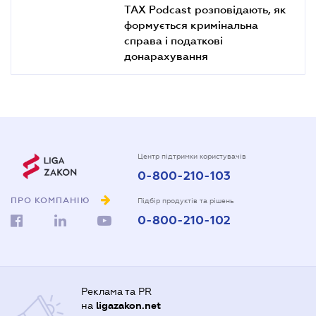
TAX Podcast розповідають, як
формується кримінальна
справа і податкові
донарахування
Центр підтримки користувачів
0-800-210-103
ПРО КОМПАНІЮ
Підбір продуктів та рішень
0-800-210-102
Реклама та PR
на
ligazakon.net