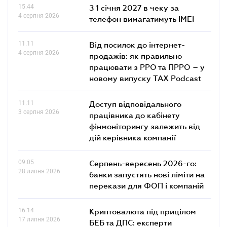
15.44
З 1 січня 2027 в чеку за
4 серпня 2026
телефон вимагатимуть IMEI
11.11
Від посилок до інтернет-
4 серпня 2026
продажів: як правильно
працювати з РРО та ПРРО – у
новому випуску TAX Podcast
11.11
Доступ відповідального
3 серпня 2026
працівника до кабінету
фінмоніторингу залежить від
дій керівника компанії
09.05
Серпень-вересень 2026-го:
28 липня 2026
банки запустять нові ліміти на
перекази для ФОП і компаній
16.14
Криптовалюта під прицілом
17 липня 2026
БЕБ та ДПС: експерти