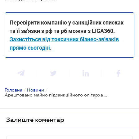
Перевірити компанію у санкційних списках
та її зв'язки з рф та рб можна з LIGA360.
Захистіться від токсичних бізнес-зв'язків
прямо сьогодні
.
Головна
/
Новини
/
Арештовано майно підсанкційного олігарха Новинського на 3,5 млрд грн: у списку заблокованих активів - 40 підприємств та 30 газових свердловин
Залиште коментар