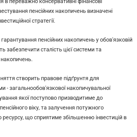
ня в переважно консервативні фінансові
вестування пенсійних накопичень визначені
естиційної стратегії.
гарантування пенсійних накопичень у обов'язковій
ь забезпечити сталість цієї системи та
х накопичень.
йняття створить правове підґрунтя для
ми - загальнообов'язкової накопичувальної
нування якої поступово призводитиме до
пенсійного віку, та залучення потужного
 ресурсу, що сприятиме збільшенню інвестицій в