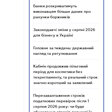
Банки розкриватимуть
виконавцям більше даних про
рахунки боржників
Законодавчі зміни у серпні 2026
для бізнесу в Україні
Головне за тиждень: державний
нагляд та регулювання
Кабмін продовжив пільговий
період для косметики без
техрегламенту, та реальний строк
значно коротший за заявлений
Перезавантаження строків
податкових перевірок після 1
серпня 2026 року: чи буде
обчислення строків давності "з