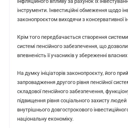
інфляційного впливу за рахунок їх інвестуван
інструменти. Інвестиційні обмеження щодо ін
законопроєктом виходячи з консервативної інв
Крім того передбачається створення системи 
системі пенсійного забезпечення, що дозволит
впевненість її учасників у збереженні власни
На думку ініціаторів законопроєкту, його при
запровадження другого рівня пенсійної систе
складової пенсійного забезпечення, функціо
підвищення рівня соціального захисту людей 
внутрішнього довгострокового інвестиційного
національну економіку.