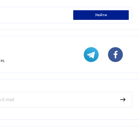
увійти
н.