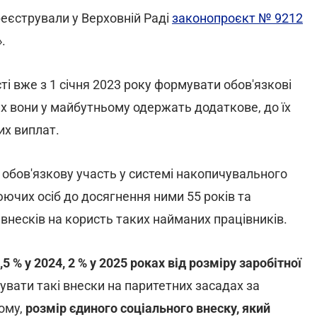
ареєстрували у Верховній Раді
законопроєкт № 9212
.
 вже з 1 січня 2023 року формувати обов'язкові
их вони у майбутньому одержать додаткове, до їх
их виплат.
бов'язкову участь у системі накопичувального
юючих осіб до досягнення ними 55 років та
внесків на користь таких найманих працівників.
 % у 2024, 2 % у 2025 роках від розміру заробітної
сувати такі внески на паритетних засадах за
ому,
розмір єдиного соціального внеску, який