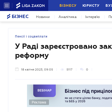
БІЗНЕСУ
ЮРИСТУ
БУ
БІЗНЕС
Новини
Аналітика
Інтерв'ю
П
Пенсії і соцвиплати
У Раді зареєстровано за
реформу
18 квітня 2023, 09:05
5117
0
Реклама