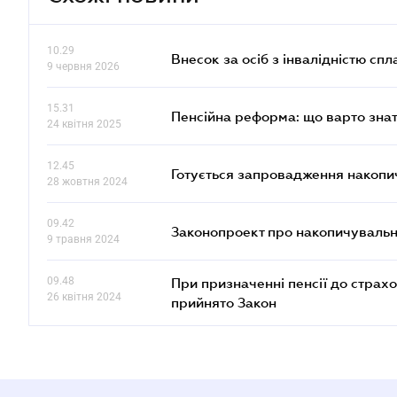
10.29
Внесок за осіб з інвалідністю спл
9 червня 2026
15.31
Пенсійна реформа: що варто знат
24 квітня 2025
12.45
Готується запровадження накопич
28 жовтня 2024
09.42
Законопроект про накопичувальн
9 травня 2024
09.48
При призначенні пенсії до страх
26 квітня 2024
прийнято Закон