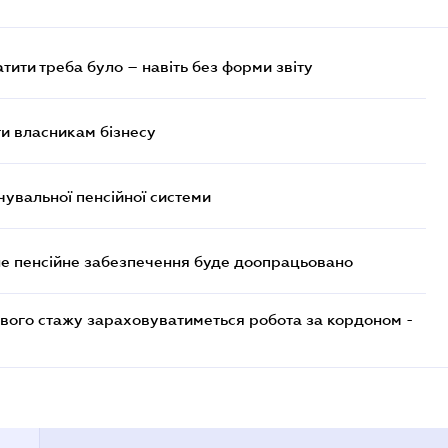
атити треба було – навіть без форми звіту
и власникам бізнесу
увальної пенсійної системи
е пенсійне забезпечення буде доопрацьовано
ового стажу зараховуватиметься робота за кордоном -