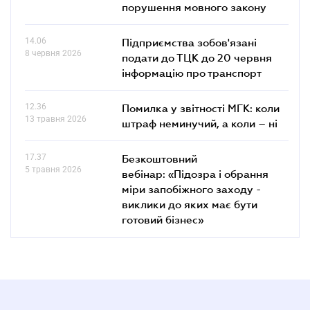
порушення мовного закону
14.06
Підприємства зобов'язані
8 червня 2026
подати до ТЦК до 20 червня
інформацію про транспорт
12.36
Помилка у звітності МГК: коли
13 травня 2026
штраф неминучий, а коли – ні
17.37
Безкоштовний
5 травня 2026
вебінар: «Підозра і обрання
міри запобіжного заходу -
виклики до яких має бути
готовий бізнес»