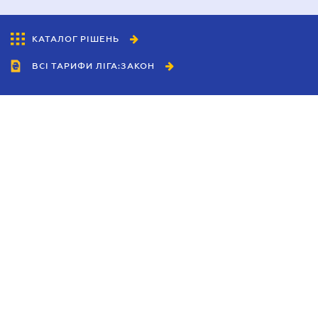
КАТАЛОГ РІШЕНЬ
ВСІ ТАРИФИ ЛІГА:ЗАКОН
Співробітництво
Агенти
Дилери
Політика конфіденційності
Умови використання сайту
Реклама
Блог
Новини компанії
Керівництва
Каталоги компаній