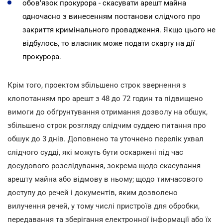
обов'язок прокурора - скасувати арешт майна
одночасно з винесенням постанови слідчого про
закриття кримінального провадження. Якщо цього не
відбулось, то власник може подати скаргу на дії
прокурора.
Крім того, проектом збільшено строк звернення з
клопотанням про арешт з 48 до 72 годин та підвищено
вимоги до обґрунтування отримання дозволу на обшук,
збільшено строк розгляду слідчим суддею питання про
обшук до 3 днів. Доповнено та уточнено перелік ухвал
слідчого судді, які можуть бути оскаржені під час
досудового розслідування, зокрема щодо скасування
арешту майна або відмову в ньому; щодо тимчасового
доступу до речей і документів, яким дозволено
вилучення речей, у тому числі пристроїв для обробки,
передавання та зберігання електронної інформації або їх