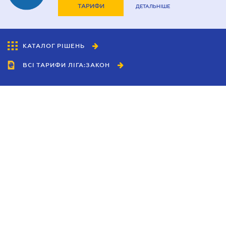
ТАРИФИ
ДЕТАЛЬНІШЕ
КАТАЛОГ РІШЕНЬ
ВСІ ТАРИФИ ЛІГА:ЗАКОН
Співробітництво
Агенти
Дилери
Політика конфіденційності
Умови використання сайту
Реклама
Блог
Новини компанії
Керівництва