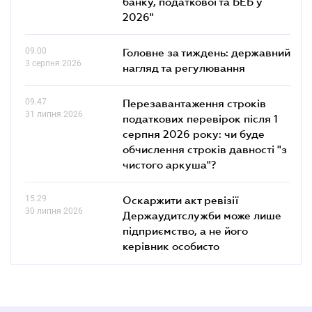
банку, податкової та БЕБ у
2026"
09.00
Головне за тиждень: державний
3 серпня 2026
нагляд та регулювання
09.47
Перезавантаження строків
31 липня 2026
податкових перевірок після 1
серпня 2026 року: чи буде
обчислення строків давності "з
чистого аркуша"?
15.29
Оскаржити акт ревізії
30 липня 2026
Держаудитслужби може лише
підприємство, а не його
керівник особисто