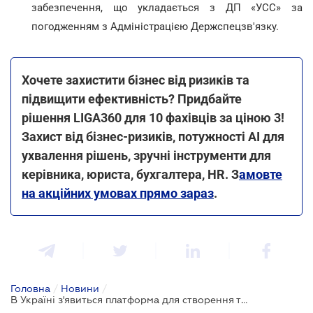
забезпечення, що укладається з ДП «УСС» за
погодженням з Адміністрацією Держспецзв'язку.
Хочете захистити бізнес від ризиків та
підвищити ефективність? Придбайте
рішення LIGA360 для 10 фахівців за ціною 3!
Захист від бізнес-ризиків, потужності AI для
ухвалення рішень, зручні інструменти для
керівника, юриста, бухгалтера, HR. З
амовте
на акційних умовах прямо зараз
.
Головна
/
Новини
/
В Україні з'явиться платформа для створення та супроводження державних електронних реєстрів