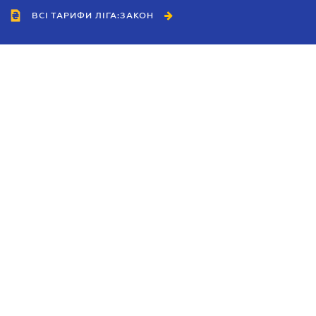
ВСІ ТАРИФИ ЛІГА:ЗАКОН
Співробітництво
Агенти
Дилери
Політика конфіденційності
Умови використання сайту
Реклама
Блог
Новини компанії
Керівництва
Каталоги компаній
Теми в центрі уваги
Підтримка та контакти