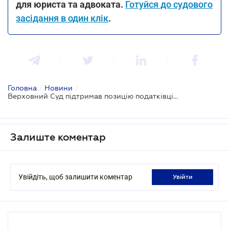
для юриста та адвоката.
Готуйся до судового
засідання в один клік
.
Головна
/
Новини
/
Верховний Суд підтримав позицію податківців про погашення суми податкового боргу за рахунок майна боржника
Залиште коментар
Увійдіть, щоб залишити коментар
увійти