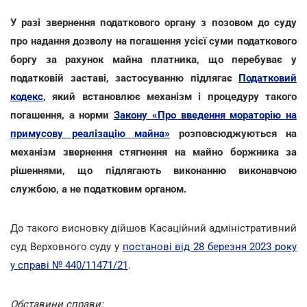
У разі звернення податкового органу з позовом до суду
про надання дозволу на погашення усієї суми податкового
боргу за рахунок майна платника, що перебуває у
податковій заставі, застосуванню підлягає
Податковий
кодекс
, який встановлює механізм і процедуру такого
погашення, а норми
Закону «Про введення мораторію на
примусову реалізацію майна»
розповсюджуються на
механізм звернення стягнення на майно боржника за
рішеннями, що підлягають виконанню виконавчою
службою, а не податковим органом.
До такого висновку дійшов Касаційний адміністративний
суд Верховного суду у
постанові від 28 березня 2023 року
у справі № 440/11471/21
.
Обставини справи: