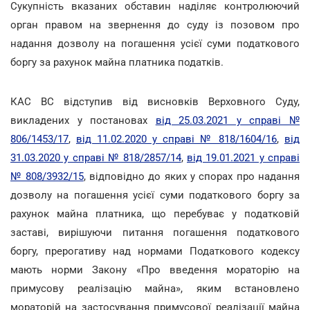
Сукупність вказаних обставин наділяє контролюючий
орган правом на звернення до суду із позовом про
надання дозволу на погашення усієї суми податкового
боргу за рахунок майна платника податків.
КАС ВС відступив від висновків Верховного Суду,
викладених у постановах
від 25.03.2021 у справі №
806/1453/17
,
від 11.02.2020 у справі № 818/1604/16
,
від
31.03.2020 у справі № 818/2857/14
,
від 19.01.2021 у справі
№ 808/3932/15
, відповідно до яких у спорах про надання
дозволу на погашення усієї суми податкового боргу за
рахунок майна платника, що перебуває у податковій
заставі, вирішуючи питання погашення податкового
боргу, прерогативу над нормами Податкового кодексу
мають норми Закону «Про введення мораторію на
примусову реалізацію майна», яким встановлено
мораторій на застосування примусової реалізації майна