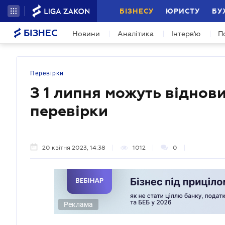
БІЗНЕСУ
ЮРИСТУ
БУ
БІЗНЕС
Новини
Аналітика
Інтерв'ю
П
Перевірки
З 1 липня можуть віднов
перевірки
20 квітня 2023, 14:38
1012
0
Реклама