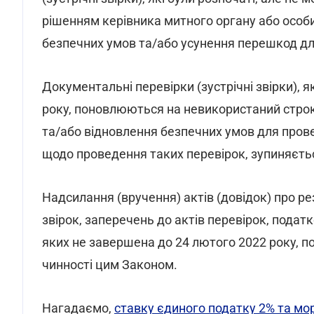
рішенням керівника митного органу або особи
безпечних умов та/або усунення перешкод дл
Документальні перевірки (зустрічні звірки), я
року, поновлюються на невикористаний строк
та/або відновлення безпечних умов для пров
щодо проведення таких перевірок, зупиняєтьс
Надсилання (вручення) актів (довідок) про р
звірок, заперечень до актів перевірок, пода
яких не завершена до 24 лютого 2022 року, 
чинності цим Законом.
Нагадаємо,
ставку єдиного податку 2% та мор