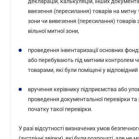
декларацій, калькуляцій, інших документів
ввезення (пересилання) товарів на митну 
зони чи вивезення (пересилання) товарів з
вільної митної зони,
проведення інвентаризації основних фонді
або перебувають під митним контролем ч
товарами, які були поміщені у відповідни
вручення керівнику підприємства або упов
проведення документальної перевірки та
початку такої перевірки.
У разі відсутності визначених умов безпечно
(зустрічні звірки), які були розпочаті, але не