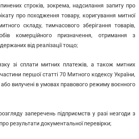
упинених строків, зокрема, надсилання запиту про
фікату про походження товару, коригування митної
митного складу, тимчасового зберігання товарів,
собів комерційного призначення, отримання з
держаних від реалізації тощо;
язку зі сплати митних платежів, а також митних
1 частини першої статті 70 Митного кодексу України,
і або вилучені в умовах правового режиму воєнного
розгляду заперечень підприємств у разі незгоди з
 про результати документальної перевірки;