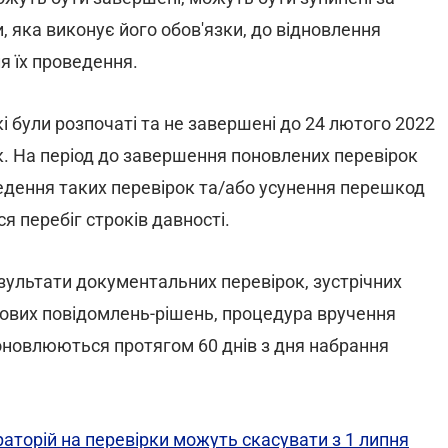
, яка виконує його обов'язки, до відновлення
я їх проведення.
кі були розпочаті та не завершені до 24 лютого 2022
. На період до завершення поновлених перевірок
едення таких перевірок та/або усунення перешкод
я перебіг строків давності.
езультати документальних перевірок, зустрічних
ткових повідомлень-рішень, процедура вручення
поновлюються протягом 60 днів з дня набрання
аторій на перевірки можуть скасувати з 1 липня