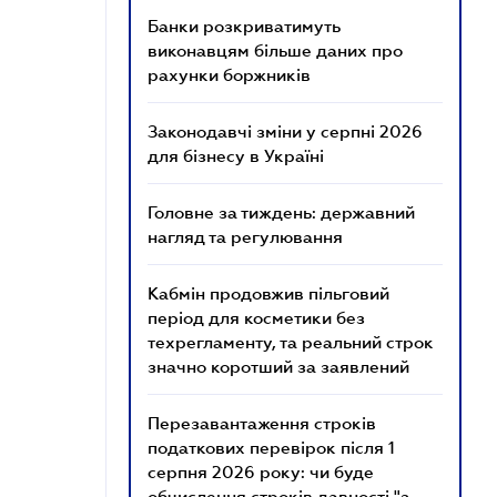
Банки розкриватимуть
виконавцям більше даних про
рахунки боржників
Законодавчі зміни у серпні 2026
для бізнесу в Україні
Головне за тиждень: державний
нагляд та регулювання
Кабмін продовжив пільговий
період для косметики без
техрегламенту, та реальний строк
значно коротший за заявлений
Перезавантаження строків
податкових перевірок після 1
серпня 2026 року: чи буде
обчислення строків давності "з