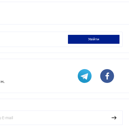
увійти
н.