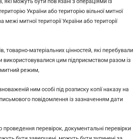
, які можуть бути пов'язані з операціями із
територію України або територію вільної митної
а межі митної території України або території
в, товарно-матеріальних цінностей, які перебували
и використовувалися цим підприємством разом із
й митний режим,
новаженій ним особі під розписку копії наказу на
 письмового повідомлення із зазначенням дати
го проведення перевірок, документальні перевірки
 можуть бути завершені, можуть бути зупинені за