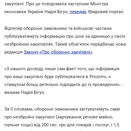
закупівлі. Про це повідомила заступник Міністра
економіки України Надія Бігун,
передає
Урядовий портал.
Відтепер оборонні замовники та військові частини
публікуватимуть інформацію про ціни за одиницю у своїх
незбройних закупівлях. Такий обов'язок передбачає нова
редакція
Закону «Про оборонні закупівлі»
.
«З нашого досвіду, лише сам факт того, що інформація
про ваші закупівлі буде публікуватися в Prozorro, є
стимулом більш ретельно підходити до їх проведення», -
вважає Надія Бігун.
За її словами, оборонні замовники звітуватимуть саме
про незбройні закупівлі (харчування, речове майно,
пальне тощо) від 200 тис. грн для товарів і послуг, і 1,5