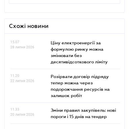
Схожі новини
15.07
Ціну електроенергії за
28 липня 2026
формулою ринку можна
змінювати без
десятивідсоткового ліміту
11.20
Розірвати договір підряду
22 липня 2026
тепер можна через
подорожчання ресурсів на
залишок робіт
11.33
Зміни правил закупівель: нові
20 липня 2026
пороги і 15 днів на тендер