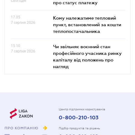
Сьогодні
про статус платежу
17.05
Кому належатиме тепловий
7 серпня 2026
пункт, встановлений за кошти
теплопостачальника
15.10
Чи звільняє воєнний стан
7 серпня 2026
професійного учасника ринку
капіталу від положень про
нагляд
Центр підтримки користувачів
0-800-210-103
ПРО КОМПАНІЮ
Підбір продуктів та рішень