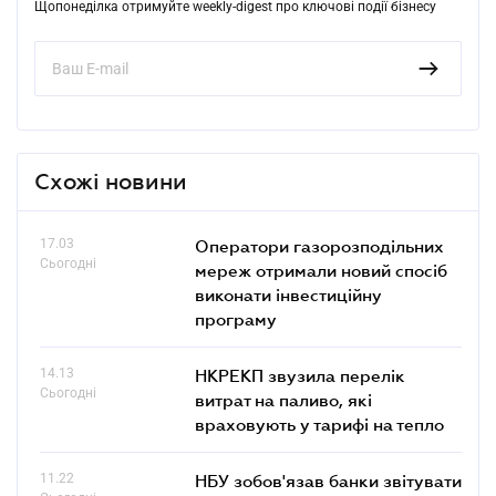
Щопонеділка отримуйте weekly-digest про ключові події бізнесу
Схожі новини
17.03
Оператори газорозподільних
Сьогодні
мереж отримали новий спосіб
виконати інвестиційну
програму
14.13
НКРЕКП звузила перелік
Сьогодні
витрат на паливо, які
враховують у тарифі на тепло
11.22
НБУ зобов'язав банки звітувати