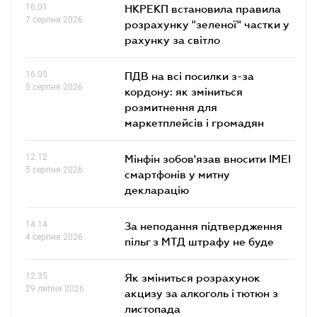
16.01
НКРЕКП встановила правила
7 серпня 2026
розрахунку "зеленої" частки у
рахунку за світло
16.05
ПДВ на всі посилки з-за
5 серпня 2026
кордону: як зміниться
розмитнення для
маркетплейсів і громадян
12.12
Мінфін зобов'язав вносити IMEI
5 серпня 2026
смартфонів у митну
декларацію
14.14
За неподання підтвердження
4 серпня 2026
пільг з МТД штрафу не буде
12.35
Як зміниться розрахунок
29 липня 2026
акцизу за алкоголь і тютюн з
листопада