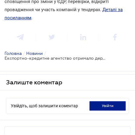
сповіщення про зміни у ЄДР, перевірки, відкриті
провадження чи участь компаній у тендерах.
Деталі за
посиланням
.
Головна
/
Новини
/
Експортно-кредитне агентство отримало державні гарантії для забезпечення виконання боргових зобов'язань
Залиште коментар
Увійдіть, щоб залишити коментар
увійти