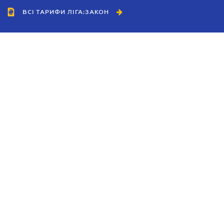
ВСІ ТАРИФИ ЛІГА:ЗАКОН
Співробітництво
Агенти
Дилери
Політика конфіденційності
Умови використання сайту
Реклама
Блог
Новини компанії
Керівництва
Каталоги компаній
Теми в центрі уваги
Підтримка та контакти