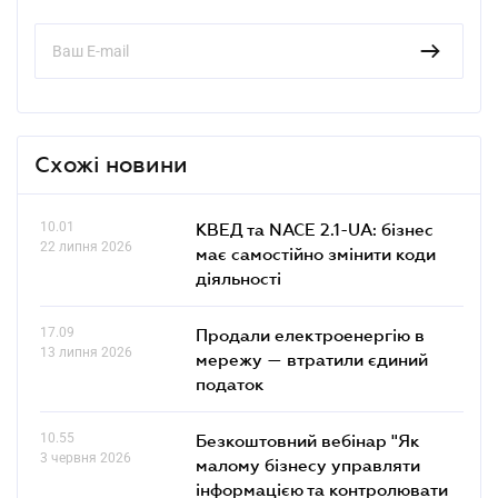
Схожі новини
10.01
КВЕД та NACE 2.1-UA: бізнес
22 липня 2026
має самостійно змінити коди
діяльності
17.09
Продали електроенергію в
13 липня 2026
мережу — втратили єдиний
податок
10.55
Безкоштовний вебінар "Як
3 червня 2026
малому бізнесу управляти
інформацією та контролювати