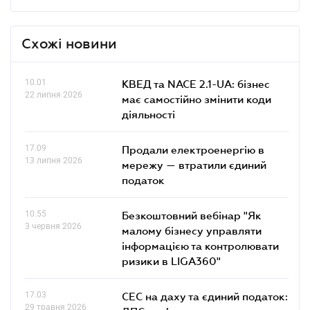
Схожі новини
10.01
КВЕД та NACE 2.1-UA: бізнес
22 липня 2026
має самостійно змінити коди
діяльності
17.09
Продали електроенергію в
13 липня 2026
мережу — втратили єдиний
податок
10.55
Безкоштовний вебінар "Як
3 червня 2026
малому бізнесу управляти
інформацією та контролювати
ризики в LIGA360"
17.03
СЕС на даху та єдиний податок:
29 травня 2026