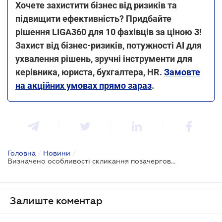
Хочете захистити бізнес від ризиків та
підвищити ефективність? Придбайте
рішення LIGA360 для 10 фахівців за ціною 3!
Захист від бізнес-ризиків, потужності AI для
ухвалення рішень, зручні інструменти для
керівника, юриста, бухгалтера, HR.
Замовте
на акційних умовах прямо зараз
.
Головна
/
Новини
/
Визначено особливості скликання позачергових загальних зборів АТ власниками більше 50 відсотків голосуючих акцій
Залиште коментар