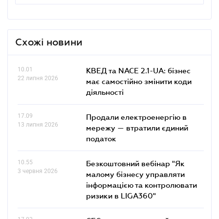
Схожі новини
10.01
КВЕД та NACE 2.1-UA: бізнес
22 липня 2026
має самостійно змінити коди
діяльності
17.09
Продали електроенергію в
13 липня 2026
мережу — втратили єдиний
податок
10.55
Безкоштовний вебінар "Як
3 червня 2026
малому бізнесу управляти
інформацією та контролювати
ризики в LIGA360"