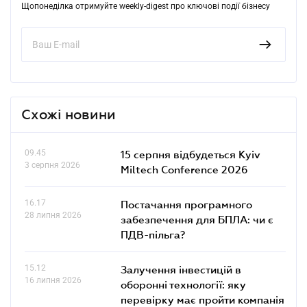
Щопонеділка отримуйте weekly-digest про ключові події бізнесу
Схожі новини
09.45
15 серпня відбудеться Kyiv
3 серпня 2026
Miltech Conference 2026
16.17
Постачання програмного
28 липня 2026
забезпечення для БПЛА: чи є
ПДВ-пільга?
15.12
Залучення інвестицій в
16 липня 2026
оборонні технології: яку
перевірку має пройти компанія