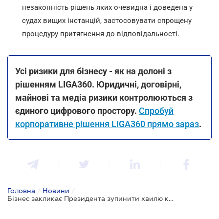
незаконність рішень яких очевидна і доведена у
судах вищих інстанцій, застосовувати спрощену
процедуру притягнення до відповідальності.
Усі ризики для бізнесу - як на долоні з
рішенням LIGA360. Юридичні, договірні,
майнові та медіа ризики контролюються з
єдиного цифрового простору.
Спробуй
корпоративне рішення LIGA360 прямо зараз
.
Головна
/
Новини
/
Бізнес закликає Президента зупинити хвилю корупції та рейдерських атак: маніфест роботодавців