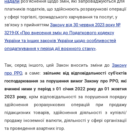
надали
роз'яснення щодо змін, які запроваджуються для
платників податків, що здійснюють розрахункові операції
у сфері торгівлі, громадського харчування та послуг, у
зв'язку з прийняттям
Закону від 30 червня 2023 року №
3219-IX «Про внесення змін до Податкового кодексу
України та інших законів України щодо особливостей
оподаткування у період дії воєнного стану»
.
Так, серед іншого, цей Закон вносить зміни до
Закону
про РРО
, а саме:
звільняє від відповідальності суб'єктів
господарювання за порушення вимог Закону про РРО, які
вчинені ними у період з 01 січня 2022 року до 01 жовтня
2023 року
, крім відповідальності за порушення порядку
здійснення розрахункових операцій при продажу
підакцизних товарів, здійснення діяльності з купівлі/
продажу іноземної валюти, діяльності у сфері організації
та проведення азартних ігор.