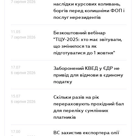
7 серпня 2026
наслідки курсових коливань,
боргів перед колишніми ФОП і
послуг нерезидентів
11.05
Безкоштовний вебінар
7 серпня 2026
"ТЦУ-2025: хто має звітувати,
що змінилося та як
підготуватися до 1 жовтня"
17.07
Заборонений КВЕД у ЄДР не
6 серпня 2026
привід для відмови в єдиному
податку
15.07
Скільки разів на рік
6 серпня 2026
перераховують прохідний бал
для переліку сумлінних
платників
17.00
ВС захистив експортера олії