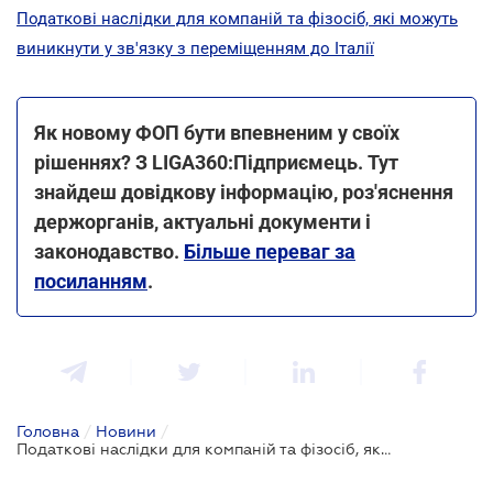
Податкові наслідки для компаній та фізосіб, які можуть
виникнути у зв'язку з переміщенням до Італії
Як новому ФОП бути впевненим у своїх
рішеннях? З LIGA360:Підприємець. Тут
знайдеш довідкову інформацію, роз'яснення
держорганів, актуальні документи і
законодавство.
Більше переваг за
посиланням
.
Головна
/
Новини
/
Податкові наслідки для компаній та фізосіб, які вимушено переміщені до Португалії