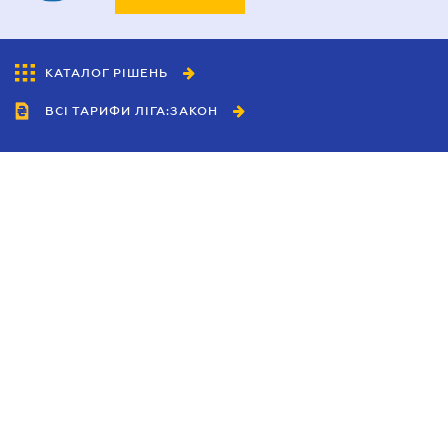
КАТАЛОГ РІШЕНЬ
ВСІ ТАРИФИ ЛІГА:ЗАКОН
Співробітництво
Агенти
Дилери
Політика конфіденційності
Умови використання сайту
Реклама
Блог
Новини компанії
Керівництва