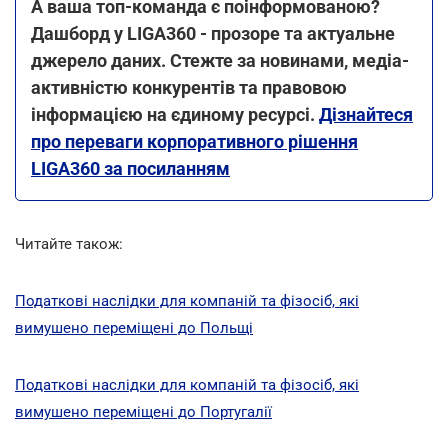
А ваша топ-команда є поінформованою?
Дашборд у LIGA360 - прозоре та актуальне
джерело даних. Стежте за новинами, медіа-
активністю конкурентів та правовою
інформацією на єдиному ресурсі.
Дізнайтеся
про переваги корпоративного рішення
LIGA360 за посиланням
Читайте також:
Податкові наслідки для компаній та фізосіб, які
вимушено переміщені до Польщі
Податкові наслідки для компаній та фізосіб, які
вимушено переміщені до Португалії