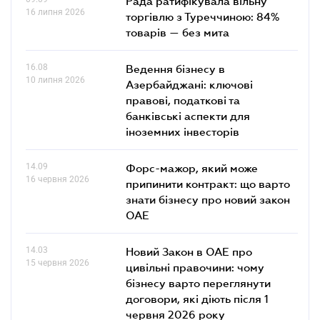
Рада ратифікувала вільну
16 липня 2026
торгівлю з Туреччиною: 84%
товарів — без мита
16.08
Ведення бізнесу в
10 липня 2026
Азербайджані: ключові
правові, податкові та
банківські аcпекти для
іноземних інвесторів
14.09
Форс-мажор, який може
16 червня 2026
припинити контракт: що варто
знати бізнесу про новий закон
ОАЕ
14.03
Новий Закон в ОАЕ про
15 червня 2026
цивільні правочини: чому
бізнесу варто переглянути
договори, які діють після 1
червня 2026 року