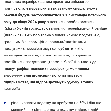
планових перевірок даним проєктом знімається
повністю, але
перевірки в так званому спеціальному
режимі будуть застосовуватися з 1 листопада поточного
року до кінця 2024 року
з певними особливостями.
Крім суб'єктів господарювання, які перевірялися й раніше
(діяльність яких пов'язана з підакцизною продукцією,
гральним бізнесом, фінансовими/платіжними
послугами),
перевірятимуться суб'єкти, які є
нерезидентами
з відокремленими підрозділами/
постійними представництвами в Україні, а також
до
плану-графіка планових перевірок (з можливим
внесенням змін щомісяця) включатимуться
підприємства, які відповідатимуть одному з таких
критеріїв
:
рівень сплати податку на прибуток на 50% і більше
менший, ніж рівень сплати податку у відповідній