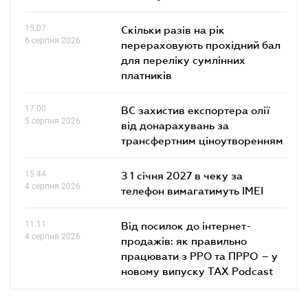
15.07
Скільки разів на рік
6 серпня 2026
перераховують прохідний бал
для переліку сумлінних
платників
17.00
ВС захистив експортера олії
5 серпня 2026
від донарахувань за
трансфертним ціноутворенням
15.44
З 1 січня 2027 в чеку за
4 серпня 2026
телефон вимагатимуть IMEI
11.11
Від посилок до інтернет-
4 серпня 2026
продажів: як правильно
працювати з РРО та ПРРО – у
новому випуску TAX Podcast