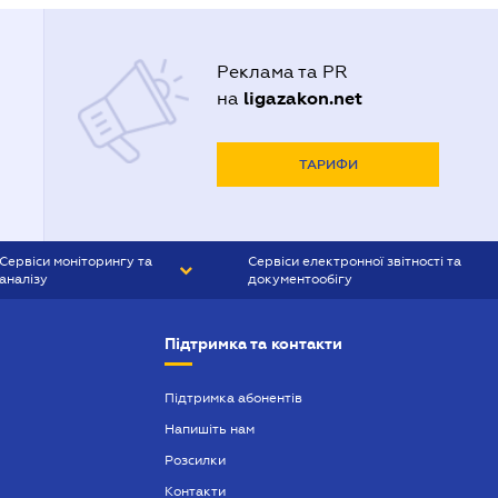
Реклама та PR
ligazakon.net
на
ТАРИФИ
Сервіси моніторингу та
Сервіси електронної звітності та
аналізу
документообігу
CONTR AGENT
Liga:REPORT
Підтримка та контакти
SMS-МАЯК
VERDICTUM
Підтримка абонентів
Напишіть нам
SEMANTRUM
Розсилки
SMS-МАЯК ІПОТЕКА
Контакти