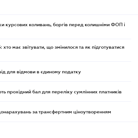
ки курсових коливань, боргів перед колишніми ФОП і
хто має звітувати, що змінилося та як підготуватися
ід для відмови в єдиному податку
ють прохідний бал для переліку сумлінних платників
 донарахувань за трансфертним ціноутворенням