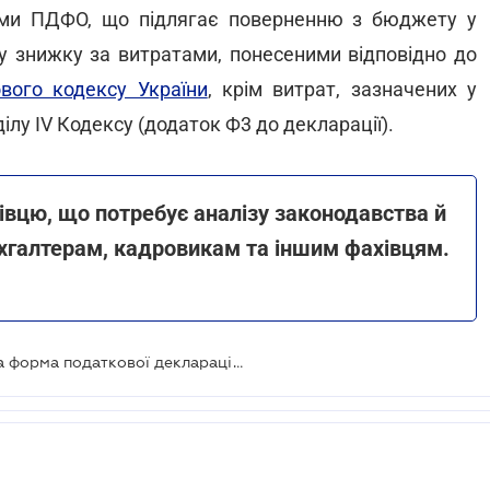
суми ПДФО, що підлягає поверненню з бюджету у
ву знижку за витратами, понесеними відповідно до
вого кодексу України
, крім витрат, зазначених у
зділу IV Кодексу (додаток Ф3 до декларації).
івцю, що потребує аналізу законодавства й
хгалтерам, кадровикам та іншим фахівцям.
З 1 січня 2024 року вводиться нова форма податкової декларації про майновий стан і доходи