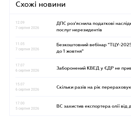
Схожі новини
12.09
ДПС роз'яснила податкові наслід
7 серпня 2026
послуг нерезидентів
11.05
Безкоштовний вебінар "ТЦУ-2025: 
7 серпня 2026
до 1 жовтня"
17.07
Заборонений КВЕД у ЄДР не прив
6 серпня 2026
15.07
Скільки разів на рік перерахову
6 серпня 2026
17.00
ВС захистив експортера олії від
5 серпня 2026