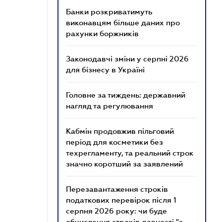
Банки розкриватимуть
виконавцям більше даних про
рахунки боржників
Законодавчі зміни у серпні 2026
для бізнесу в Україні
Головне за тиждень: державний
нагляд та регулювання
Кабмін продовжив пільговий
період для косметики без
техрегламенту, та реальний строк
значно коротший за заявлений
Перезавантаження строків
податкових перевірок після 1
серпня 2026 року: чи буде
обчислення строків давності "з