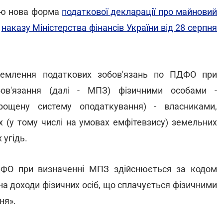
дію нова форма
податкової декларації про майновий
і
наказу Міністерства фінансів України від 28 серпня
ремлення податкових зобов'язань по ПДФО при
бов'язання (далі - МПЗ) фізичними особами -
рощену систему оподаткування) - власниками,
 (у тому числі на умовах емфітевзису) земельних
 угідь.
ДФО при визначенні МПЗ здійснюється за кодом
на доходи фізичних осіб, що сплачується фізичними
ня».