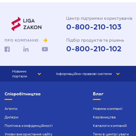
Центр підтримки користувачів
0-800-210-103
Підбір продуктів та рішень
ПРО КОМПАНІЮ
0-800-210-102
Новинні
Інформаційно-правові системи
портали
ЮРЛІГА
Право України
Співробітництво
Блог
БІЗНЕС
ГРАНД
БУХГАЛТЕР.ua
ПРАЙМ
Агенти
Новини компанії
Дилери
Керівництва
БУХГАЛТЕР ПРОФ
Політика конфіденційності
Каталоги компаній
ЮРИСТ ПРОФ
Умови використання сайту
Теми в центрі уваги