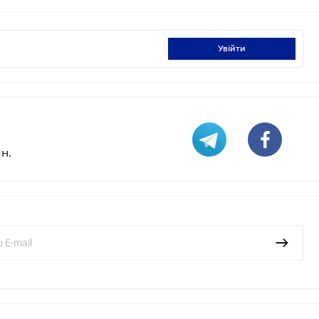
увійти
н.