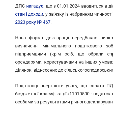
ДПС
нагадує
, що з 01.01.2024 вводиться в 
стан і доходи
, у зв'язку із набранням чинност
2023 року № 467
.
Нова форма декларації передбачає виок
визначенні мінімального податкового зо
підприємцями (крім осіб, що обрали сп
орендарями, користувачами на інших умовах
ділянок, віднесених до сільськогосподарських
Податківці звертають увагу, що сплата П
бюджетної класифікації «11010500 - податок 
особами за результатами річного декларуван