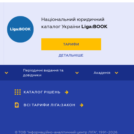
Національний юридичний
Liga:BOOK
каталог України
ТАРИФИ
ДЕТАЛЬНІШЕ
Періодичні видання та
Академія
довідники
ЮРИСТ&ЗАКОН
АКАДЕМІЯ ЛІГА:ЗАКОН
КАТАЛОГ РІШЕНЬ
БУХГАЛТЕР&ЗАКОН
ВСІ ТАРИФИ ЛІГА:ЗАКОН
ВІСНИК МСФЗ
ІНТЕРБУХ
ОСОБИСТИЙ ЕКСПЕРТ
©
ТОВ "інформаційно-аналітичний центр ЛІГА", 1991-2026.