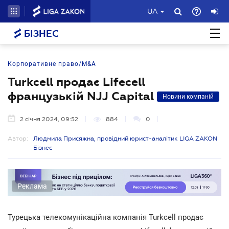
UA
БІЗНЕС
Корпоративне право/M&A
Turkcell продає Lifecell
французькій NJJ Capital
Новини компаній
2 січня 2024, 09:52
884
0
Автор:
Людмила Присяжна, провідний юрист-аналітик LIGA ZAKON
Бізнес
Реклама
Турецька телекомунікаційна компанія Turkcell продає