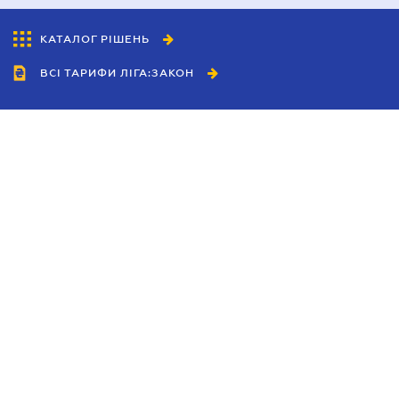
КАТАЛОГ РІШЕНЬ
ВСІ ТАРИФИ ЛІГА:ЗАКОН
Співробітництво
Агенти
Дилери
Політика конфіденційності
Умови використання сайту
Реклама
Блог
Новини компанії
Керівництва
Каталоги компаній