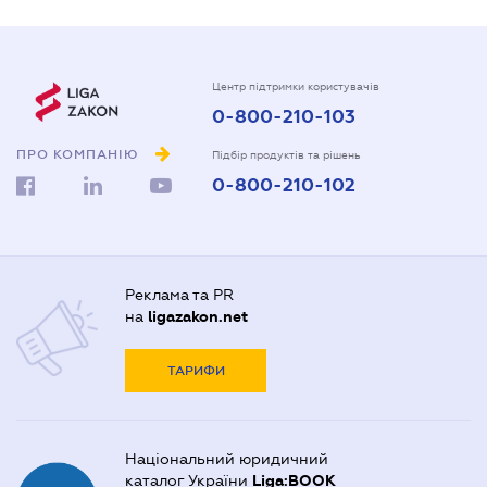
Центр підтримки користувачів
0-800-210-103
ПРО КОМПАНІЮ
Підбір продуктів та рішень
0-800-210-102
Реклама та PR
на
ligazakon.net
ТАРИФИ
Національний юридичний
каталог України
Liga:BOOK