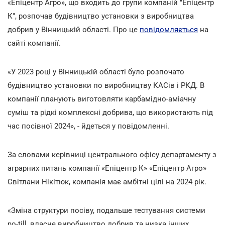
«Епіцентр Агро», що входить до групи компаній "Епіцентр
К", розпочав будівництво установки з виробництва
добрив у Вінницькій області. Про це
повідомляється
на
сайті компанії.
«У 2023 році у Вінницькій області було розпочато
будівництво установки по виробництву КАСів і РКД. В
компанії планують виготовляти карбамідно-аміачну
суміш та рідкі комплексні добрива, що використають під
час посівної 2024», - йдеться у повідомленні.
За словами керівниці центрального офісу департаменту з
аграрних питань компанії «Епіцентр К» «Епіцентр Агро»
Світлани Нікітюк, компанія має амбітні цілі на 2024 рік.
«Зміна структури посіву, подальше тестування системи
no-till, власне виробництво добрив та низка інших