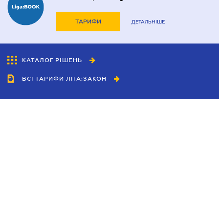
ТАРИФИ
ДЕТАЛЬНІШЕ
КАТАЛОГ РІШЕНЬ
ВСІ ТАРИФИ ЛІГА:ЗАКОН
Співробітництво
Агенти
Дилери
Політика конфіденційності
Умови використання сайту
Реклама
Блог
Новини компанії