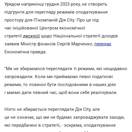
Урядом наприкінці грудня 2023 року, не створить
підґрунтя для перегляду режимів оподаткування
простору для IT-компаній Дія.City. Про це під
час ініційованої Центром економічної
стратегії
дискусії
щодо Національної стратегії доходів
заявив Міністр фінансів Сергій Марченко,
передає
Економічна правда.
"Ми не збираємося переглядати ті режими, які нещодавно
запровадили. Коли ми приймаємо певні податкові
режими, то повинні бути послідовними в наших діях
і маємо дати певний час, щоб вони себе реалізували.
Ніхто не збирається переглядати Дія City, але
це не означає, що ми не будемо запроваджувати заходи,
які передбачені в стратегії, - зокрема, оподаткування