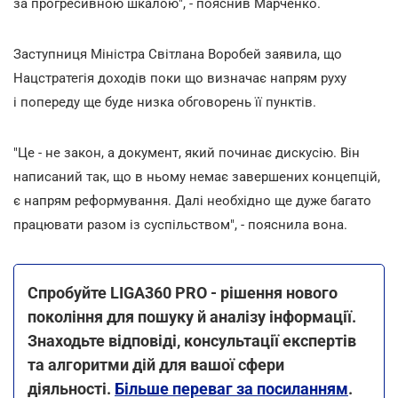
за прогресивною шкалою", - пояснив Марченко.
Заступниця Міністра Світлана Воробей заявила, що
Нацстратегія доходів поки що визначає напрям руху
і попереду ще буде низка обговорень її пунктів.
"Це - не закон, а документ, який починає дискусію. Він
написаний так, що в ньому немає завершених концепцій,
є напрям реформування. Далі необхідно ще дуже багато
працювати разом із суспільством", - пояснила вона.
Спробуйте LIGA360 PRO - рішення нового
покоління для пошуку й аналізу інформації.
Знаходьте відповіді, консультації експертів
та алгоритми дій для вашої сфери
діяльності.
Більше переваг за посиланням
.