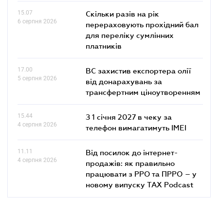
15.07
Скільки разів на рік
6 серпня 2026
перераховують прохідний бал
для переліку сумлінних
платників
17.00
ВС захистив експортера олії
5 серпня 2026
від донарахувань за
трансфертним ціноутворенням
15.44
З 1 січня 2027 в чеку за
4 серпня 2026
телефон вимагатимуть IMEI
11.11
Від посилок до інтернет-
4 серпня 2026
продажів: як правильно
працювати з РРО та ПРРО – у
новому випуску TAX Podcast