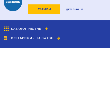
ТАРИФИ
ДЕТАЛЬНІШЕ
КАТАЛОГ РІШЕНЬ
ВСІ ТАРИФИ ЛІГА:ЗАКОН
Співробітництво
Агенти
Дилери
Політика конфіденційності
Умови використання сайту
Реклама
Блог
Новини компанії