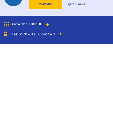
ТАРИФИ
ДЕТАЛЬНІШЕ
КАТАЛОГ РІШЕНЬ
ВСІ ТАРИФИ ЛІГА:ЗАКОН
Співробітництво
Агенти
Дилери
Політика конфіденційності
Умови використання сайту
Реклама
Блог
Новини компанії
Керівництва