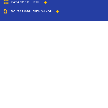
КАТАЛОГ РІШЕНЬ
ВСІ ТАРИФИ ЛІГА:ЗАКОН
Співробітництво
Агенти
Дилери
Політика конфіденційності
Умови використання сайту
Реклама
Блог
Новини компанії
Керівництва
Каталоги компаній
Теми в центрі уваги