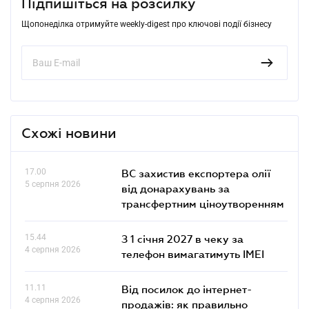
Підпишіться на розсилку
Щопонеділка отримуйте weekly-digest про ключові події бізнесу
Схожі новини
17.00
ВС захистив експортера олії
5 серпня 2026
від донарахувань за
трансфертним ціноутворенням
15.44
З 1 січня 2027 в чеку за
4 серпня 2026
телефон вимагатимуть IMEI
11.11
Від посилок до інтернет-
4 серпня 2026
продажів: як правильно