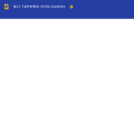
ВСІ ТАРИФИ ЛІГА:ЗАКОН
Співробітництво
Агенти
Дилери
Політика конфіденційності
Умови використання сайту
Реклама
Блог
Новини компанії
Керівництва
Каталоги компаній
Теми в центрі уваги
Підтримка та контакти