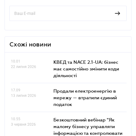
Схожі новини
10.01
КВЕД та NACE 2.1-UA: бізнес
22 липня 2026
має самостійно змінити коди
діяльності
17.09
Продали електроенергію в
13 липня 2026
мережу — втратили єдиний
податок
10.55
Безкоштовний вебінар "Як
3 червня 2026
малому бізнесу управляти
інформацією та контролювати