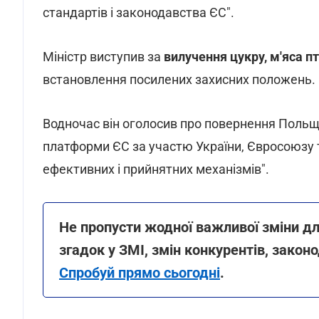
стандартів і законодавства ЄС".
Міністр виступив за
вилучення цукру, м'яса пти
встановлення посилених захисних положень.
Водночас він оголосив про повернення Польщі
платформи ЄС за участю України, Євросоюзу т
ефективних і прийнятних механізмів".
Не пропусти жодної важливої зміни дл
згадок у ЗМІ, змін конкурентів, законо
Спробуй прямо сьогодні
.