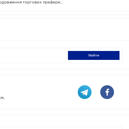
В Уряді Польщі не підтримують продовження торгових преференцій ЄС для України
увійти
н.