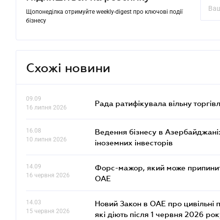
Щопонеділка отримуйте weekly-digest про ключові події
бізнесу
Схожі новини
09.09
Рада ратифікувала вільну торгів
16 липня 2026
16.08
Ведення бізнесу в Азербайджані: 
10 липня 2026
іноземних інвесторів
14.09
Форс-мажор, який може припинити
16 червня 2026
ОАЕ
14.03
Новий Закон в ОАЕ про цивільні 
15 червня 2026
які діють після 1 червня 2026 ро