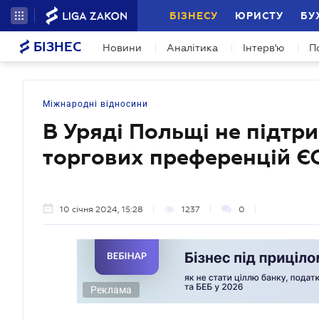
БІЗНЕСУ
ЮРИСТУ
БУ
БІЗНЕС
Новини
Аналітика
Інтерв'ю
П
Міжнародні відносини
В Уряді Польщі не підт
торгових преференцій ЄС
10 січня 2024, 15:28
1237
0
Реклама