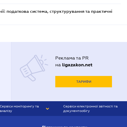
ії: податкова система, структурування та практичні
Реклама та PR
ligazakon.net
на
ТАРИФИ
Сервіси моніторингу та
Сервіси електронної звітності та
аналізу
документообігу
CONTR AGENT
Liga:REPORT