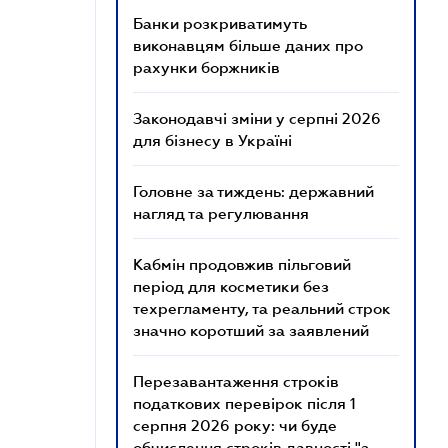
Банки розкриватимуть
виконавцям більше даних про
рахунки боржників
Законодавчі зміни у серпні 2026
для бізнесу в Україні
Головне за тиждень: державний
нагляд та регулювання
Кабмін продовжив пільговий
період для косметики без
техрегламенту, та реальний строк
значно коротший за заявлений
Перезавантаження строків
податкових перевірок після 1
серпня 2026 року: чи буде
обчислення строків давності "з