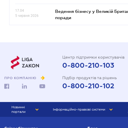
17.04
Ведення бізнесу у Великій Британ
5 червня 2026
поради
Центр підтримки користувачів
0-800-210-103
Підбір продуктів та рішень
ПРО КОМПАНІЮ
0-800-210-102
Новинні
Інформаційно-правові системи
портали
ЮРЛІГА
Право України