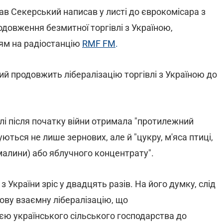
ав Секерський написав у листі до єврокомісара з
родовження безмитної торгівлі з Україною,
ям на радіостанцію
RMF FM
.
й продовжить лібералізацію торгівлі з Україною до
влі після початку війни отримала "протилежний
ться не лише зернових, але й "цукру, м'яса птиці,
малини) або яблучного концентрату".
з України зріс у двадцять разів. На його думку, слід
ову взаємну лібералізацію, що
ю українського сільського господарства до